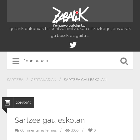
gutarik bakotxak hizkuntza ainitz ukan ditzazkegu, euskarak
gu baizik ez gaitu …
/
/
SARTZEA
GERTAKARIAK
SARTZEA GAU ESKOLAN
2014/09/12
Sartzea gau eskolan
Commentaires fermés
/
3053
/
0