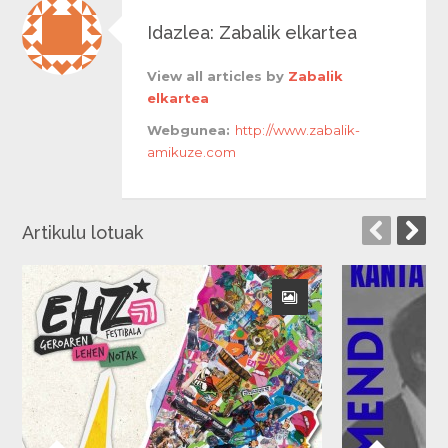
Idazlea: Zabalik elkartea
View all articles by
Zabalik
elkartea
Webgunea:
http://www.zabalik-
amikuze.com
Artikulu lotuak