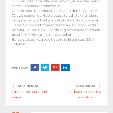
Buruilan, urtero bezala, Amikuzeko gau eskolak bere
sartze kanpaina antolatzen du.
Urriaren 6an astelehenarekin hasiko den ikasturteak
32 aste iraunen du, 6 aste pausa tartekatuko direlarik :
bi Eguberriko, bi Ihauteriko eta bi Pazkoko oporretan.
Horrela, zuen erritmoaren araberan (4, 5 edo 6 ordu
astean), 128, 160 edo 192 ordu segitzeko parada izanen
duzu 2014/2015eko ikasturtean zehar.
Beraz euskara ikasi edo hobetu nahi baduzu, IZENA
EMAN !!!
PARTEKA:
←
→
AITZINEKOA
SEGIDAKOA
Euskararen hauspoari
Euskararen zuhaitza
ufaka
hostatu dugu !