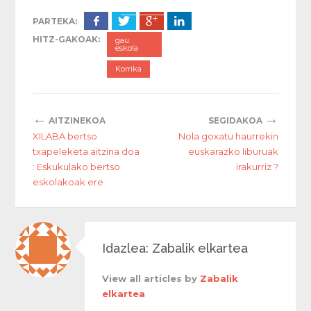
PARTEKA:
HITZ-GAKOAK:
gau
eskola
Korrika
←
→
AITZINEKOA
SEGIDAKOA
XILABA bertso
Nola goxatu haurrekin
txapeleketa aitzina doa
euskarazko liburuak
: Eskukulako bertso
irakurriz ?
eskolakoak ere
Idazlea: Zabalik elkartea
View all articles by
Zabalik
elkartea