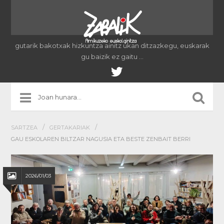
gutarik bakotxak hizkuntza ainitz ukan ditzazkegu, euskarak
gu baizik ez gaitu …
/
/
SARTZEA
GERTAKARIAK
GAU ESKOLAREN BILTZAR NAGUSIA ETA BESTE ZENBAIT BERRI
2026/01/03