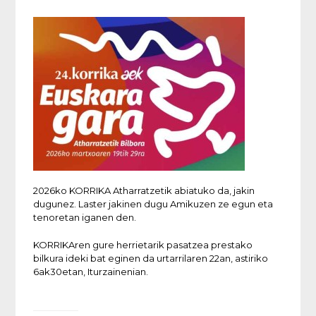
2026ko KORRIKA Atharratzetik abiatuko da, jakin
dugunez. Laster jakinen dugu Amikuzen ze egun eta
tenoretan iganen den.
KORRIKAren gure herrietarik pasatzea prestako
bilkura ideki bat eginen da urtarrilaren 22an, astiriko
6ak30etan, Iturzainenian.