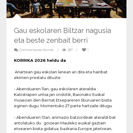
Gau eskolaren Biltzar nagusia
eta beste zenbait berri
Commentaires fermés
/
387
/
1
KORRIKA 2026 heldu da
Anartean gau eskolan lanean ari dira eta hainbat
ekimen prestatu dituzte :
- Abenduaren 11an, gau eskolaren ateraldia :
Kalostrapen untsa jan ondotik, Baionako Euskal
museoan den Bernat Etxepareren liburuaren bisita
eginen dugu. Momentuko 27 parte hartzaile ditugu.
- Abenduaren 13an, animazio batzordeak ateraldi bat
antolatuko du : goizean Mauleko euskal gaztain
etxearen bisita gidatua, bazkaria Europe jatetxean,