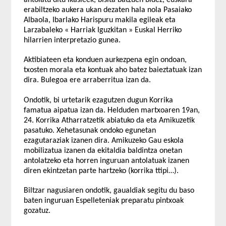
erabiltzeko aukera ukan dezaten hala nola Pasaiako
Albaola, Ibarlako Harispuru makila egileak eta
Larzabaleko « Harriak Iguzkitan » Euskal Herriko
hilarrien interpretazio gunea.
Aktibiateen eta konduen aurkezpena egin ondoan,
txosten morala eta kontuak aho batez baieztatuak izan
dira. Bulegoa ere arraberritua izan da.
Ondotik, bi urtetarik ezagutzen dugun Korrika
famatua aipatua izan da. Helduden martxoaren 19an,
24. Korrika Atharratzetik abiatuko da eta Amikuzetik
pasatuko. Xehetasunak ondoko egunetan
ezagutaraziak izanen dira. Amikuzeko Gau eskola
mobilizatua izanen da ekitaldia baldintza onetan
antolatzeko eta horren inguruan antolatuak izanen
diren ekintzetan parte hartzeko (korrika ttipi…).
Biltzar nagusiaren ondotik, gaualdiak segitu du baso
baten inguruan Espelleteniak preparatu pintxoak
gozatuz.