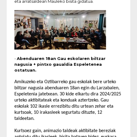
eta arratsaldean Mauleko bisita gidatua.
-
Abenduaren 18an Gau eskolaren biltzar
nagusia + pintxo gaualdia Espeletenea
ostatuan.
Amikuzeko eta Oztibarreko gau eskolak bere urteko
biltzar nagusia abenduaren 18an egin du Larzabalen,
Espeletenia jatetxean. 30 kide elkartu dira 2024/2025
urteko aktibitateak eta konduak aztertzeko. Gau
eskolak 102 ikasle errezibitu ditu urtean zehar eta
kurtsoak, 10 irakasleek segurtatu dituzte, 12
taldeetan.
Kurtsoez gain, animazio taldeak aktibitate bereziak
antolatu ditu ikasleek, bisita batzuen bidez, euskara