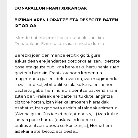
DONAPALEUN FRANTXIXKANOAK
BIZINAHIAREN LORATZE ETA DESEGITE BATEN
IXTORIOA
Mende bat eta erdiz frantxixkanoak izan dira
Donapaleun. Ezin uka paisaia markatu dutela.
Bereziki joan den mende erditik goiti, gure
eskualdean ere jendartea borborka ari zen, libertate
gose eta gauza publikoa bere esku hartu nahia zuen
gazteria batekin. Frantxixkanoen komentua
mugimendu guzieri idekia izan da, izan mugimendu
sozial, sindikal, zibil, politiko ala kulkturaleri, nehor
baztertu gabe, herri huni biziberritze bat eman nahi
zuten ber. Fraileek ere parte hartu dute langintza
bizitore hortan, izan klerikalismoaren hierarkiak
ezabatuz, izan gogoeta espiritual taldeak animatuz
(
Gizona gizon, Justice et paix, Amnesty
, …) izan kultur
lanean parte hartuz (euskara edo bertso
erakaskuntzan, poesia sorkuntzan, …),
Herriz herri
astekaria aterbetuz, eta beste…