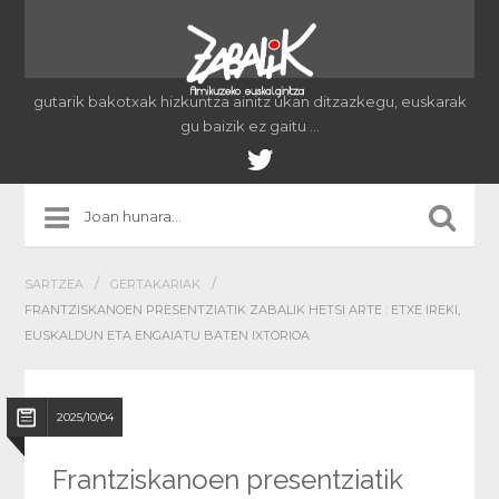
gutarik bakotxak hizkuntza ainitz ukan ditzazkegu, euskarak
gu baizik ez gaitu …
/
/
SARTZEA
GERTAKARIAK
FRANTZISKANOEN PRESENTZIATIK ZABALIK HETSI ARTE : ETXE IREKI,
EUSKALDUN ETA ENGAIATU BATEN IXTORIOA
2025/10/04
Frantziskanoen presentziatik