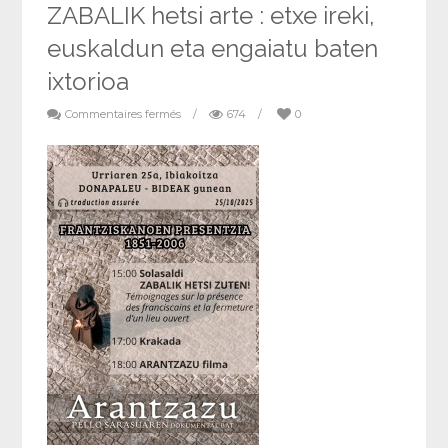
ZABALIK hetsi arte : etxe ireki,
euskaldun eta engaiatu baten
ixtorioa
Commentaires fermés
/
674
/
0