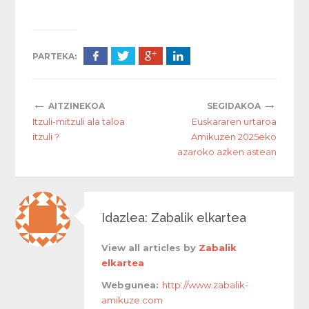
PARTEKA:
←
→
AITZINEKOA
SEGIDAKOA
Itzuli-mitzuli ala taloa
Euskararen urtaroa
itzuli ?
Amikuzen 2025eko
azaroko azken astean
Idazlea: Zabalik elkartea
View all articles by
Zabalik
elkartea
Webgunea:
http://www.zabalik-
amikuze.com