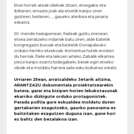
Etxe horrek ateak idekiak zituen, etxegabe eta
ibiltarieri, emazte joak ala etxetik kanpo ziren
gazteeri, beilarieri,…, gaueko aterbea eta janaria
eskainiz.
20. mende hastapenean, fraileak gutitu zirenean,
etxea zerratzeko indarrak batu ziren, alde batetik
kongregazio buruak eta bestetik Donapaleuko
orduko herriko etxekoak. Komentua hutsik erosten
du herriak, fraile eta laikoen arteko Zabalik elkartea
jokoz kanpo ezarriz bidegabeki, berak egin etxeko
obrak eta moldatu harrera saila esku bizkarraz estaliz.
Urriaren 25ean, arratsaldeko 3etarik aitzina,
ARANTZAZU dokumentala proiektatzearekin
batera, garai eta bizipen horien lekukotasunak
ekarriko dizkigute orduko protagonistek.
Parada polltia gure eskualdea moldatu duten
gertakarien ezagutzeko, gaurko panorama ez
baitzitaken ezagutzen duguna izan, gune hori
ez balitz den bezalakoa izan.