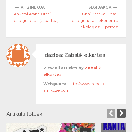
←
→
AITZINEKOA
SEGIDAKOA
Anuntxi Arana Otsail
Unai Pascual Otsail
ostegunetan (2. partea)
ostegunetan, ekonomia
ekologiaz : 1. partea
Idazlea: Zabalik elkartea
View all articles by
Zabalik
elkartea
Webgunea:
http://www.zabalik-
amikuze.com
Artikulu lotuak