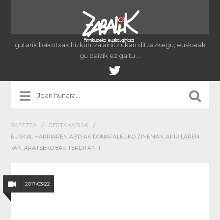
gutarik bakotxak hizkuntza ainitz ukan ditzazkegu, euskarak
gu baizik ez gaitu …
/
/
SARTZEA
GERTAKARIAK
EUSKAL HARRIAREN ABD-AK DONAPALEUKO ZINEMAN, APIRILAREN
7AN, ARATSEKO 8AK TERDITAN !!
2017/03/22