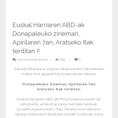
Euskal Harriaren ABD-ak
Donapaleuko zineman,
Apirilaren 7an, Aratseko 8ak
terditan !!
Commentaires fermés
/
2822
/
0
Zabalik Elkartea-k, Argitze elkartearekin elkarlanean,
euskal zine gaualdi bat proposatzen dautzu.
Donapaleuko Zineman, Apirilaren 7an,
Aratseko 8ak terditan.
Euskal Harriaren ABD-ak filma hedatua izanen da.
Aintzinetik, amikuztar parte hartzaile taldeak,
proiektua aurkeztuko digu. Elkarte eremailearen
ideia,proiektuaren abiatzea, nundik norakoak, baita