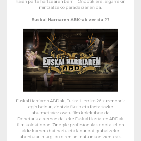
haien parte hartzearen berri… Ondotik ere, elgarrekin
mintzatzeko parada izanen da.
Euskal Harriaren ABK-ak zer da ??
Euskal Harriaren ABDak, Euskal Herriko 26 zuzendarik
egin beldur, zientzia fikzio eta fantasiazko
laburmetraiez osatu film kolektiboa da.
Denetarik atxeman daiteke Euskal Harriaren ABDak
film kolektiboan. Zinegile profesionalak edota lehen
aldiz kamera bat hartu eta labur bat grabatzeko
abenturan murgildu diren animatu inkontzienteak.