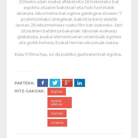
2014eko udan euskal alfabetoko 26 hizkietako bat
egokitu zitzaion bakotxari eta hizki horretatik
abiatuta, laburmetrai bat egitea galdegina zitzaien. 7
probintzietako zinegileak, bakoitza bere aldetik
lanean, 26 laburmetraiez osatu film bat osatzeko. Jarri
zitzaizkien baldintza bakarrak: laburrak euskaraz
grabatzea, euskal elementuetan oinarrituak egotea
eta goitik behera, Euskal Herrian ekoiztuak izatea.
Kasu !!! filma hau, ez da publiko gaztearentzat egokia…
PARTEKA:
HITZ-GAKOAK:
argitze
euskal
abd-ak
Korrika
zinema