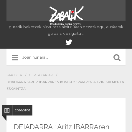
gutarik bakotxak hizkuntza ainitz ukan ditzazkegu, euskarak
gu baizik ez gaitu …
/
/
SARTZEA
GERTAKARIAK
DEIADARRA : ARITZ IBARRAREN KOMIKI BERRIAREN AITZIN-SALMENTA
ESKAINTZA
2026/01/03
DEIADARRA : Aritz IBARRAren