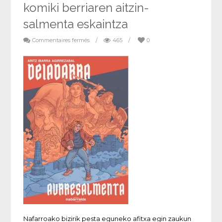
komiki berriaren aitzin-
salmenta eskaintza
Commentaires fermés
/
465
/
0
Nafarroako bizirik
pesta eguneko afitxa egin zaukun