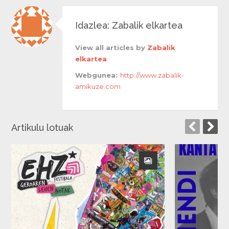
Idazlea: Zabalik elkartea
View all articles by
Zabalik
elkartea
Webgunea:
http://www.zabalik-
amikuze.com
Artikulu lotuak