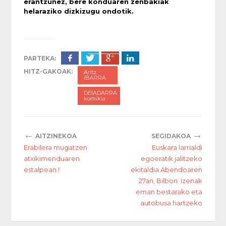
erantzunez, bere konduaren zenbakiak
helaraziko dizkizugu ondotik.
PARTEKA:
HITZ-GAKOAK:
Aritz
IBARRA
DEIADARRA
komikia
←
→
AITZINEKOA
SEGIDAKOA
Erabilera mugatzen
Euskara larrialdi
atxikimenduaren
egoeratik jalitzeko
estalpean !
ekitaldia Abendoaren
27an, Bilbon: Izenak
eman bestarako eta
autobusa hartzeko