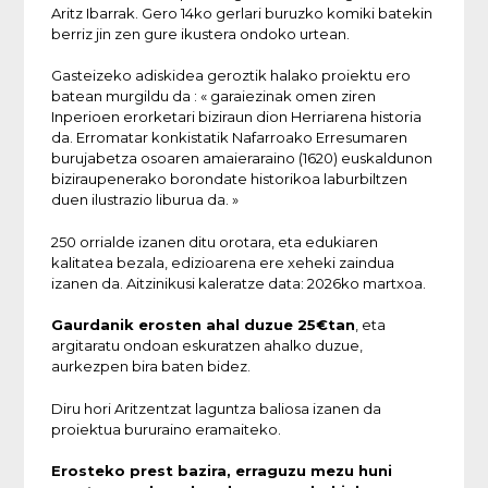
Aritz Ibarrak. Gero 14ko gerlari buruzko komiki batekin
berriz jin zen gure ikustera ondoko urtean.
Gasteizeko adiskidea geroztik halako proiektu ero
batean murgildu da :
« garaiezinak omen ziren
Inperioen erorketari biziraun dion Herriarena historia
da. Erromatar konkistatik Nafarroako Erresumaren
burujabetza osoaren amaieraraino (1620) euskaldunon
biziraupenerako borondate historikoa laburbiltzen
duen ilustrazio liburua da. »
250 orrialde izanen ditu orotara, eta edukiaren
kalitatea bezala, edizioarena ere xeheki zaindua
izanen da. Aitzinikusi kaleratze data: 2026ko martxoa.
Gaurdanik erosten ahal duzue 25€tan
, eta
argitaratu ondoan eskuratzen ahalko duzue,
aurkezpen bira baten bidez.
Diru hori Aritzentzat laguntza baliosa izanen da
proiektua bururaino eramaiteko.
Erosteko prest bazira, erraguzu mezu huni