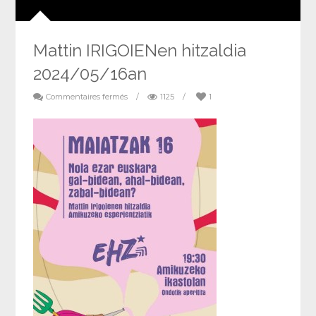
Mattin IRIGOIENen hitzaldia
2024/05/16an
Commentaires fermés
/
1125
/
1