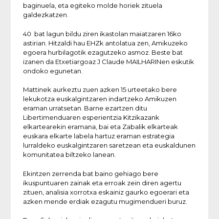
baginuela, eta egiteko molde horiek zituela
galdezkatzen.
40 bat lagun bildu ziren ikastolan maiatzaren 16ko
astirian. Hitzaldi hau EHZk antolatua zen, Amikuzeko
egoera hurbilagotik ezagutzeko asmoz. Beste bat
izanen da Etxetiargoaz J Claude MAILHARINen eskutik
ondoko egunetan.
Mattinek aurkeztu zuen azken 15 urteetako bere
lekukotza euskalgintzaren indartzeko Amikuzen
eraman urratsetan. Barne ezartzen ditu
Libertimenduaren esperientzia Kitzikazank
elkartearekin eramana, bai eta Zabalik elkarteak
euskara elkarte labela hartuz eraman estrategia
lurraldeko euskalgintzaren saretzean eta euskaldunen
komunitatea biltzeko lanean.
Ekintzen zerrenda bat baino gehiago bere
ikuspuntuaren zainak eta erroak zein diren agertu
zituen, analisia xorrotxa eskainiz gaurko egoerari eta
azken mende erdiak ezagutu mugimendueri buruz.