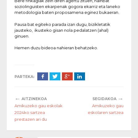
Bere finkagiak zein diren agertu zituen, hainbat
soziolinguisten ekarpenak gogora ekarriz eta laneko
metodologia baten proposamena eginez bukaeran.
Pausa bat egiteko parada izan dugu, bizikletatik
jausteko, ikusteko gisan nola pedalatzen (ahal)
ginuen.
Hemen duzu bideoa nahieran behatzeko.
PARTEKA:
←
→
AITZINEKOA
SEGIDAKOA
Amikuzeko gau eskolak
Amikuzeko gau
2024ko sartzea
eskolaren sartzea
prestazen ari du