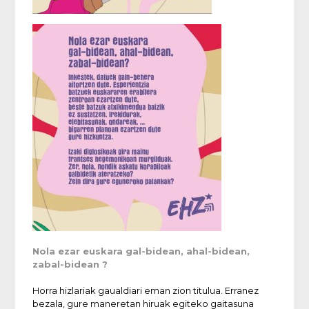
Nola ezar euskara gal-bidean, ahal-bidean,
zabal-bidean ?
Horra
hizlariak
gaualdiari
eman
zion titulua. Erranez
bezala, gure maneretan hiruak egiteko gaitasuna