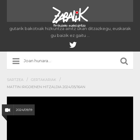
gutarik bakotxak hizkuntza ainitz ukan ditzazkegu, euskarak
gu baizik ez gaitu …
/
/
SARTZEA
GERTAKARIAK
MATTIN IRIGOIENEN HITZALDIA 2024/05/16AN
2024/09/19