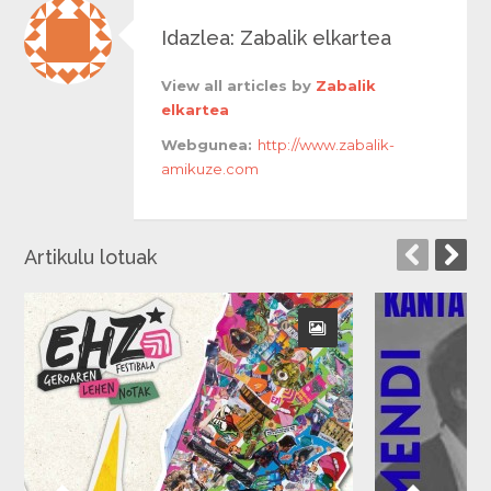
Idazlea: Zabalik elkartea
View all articles by
Zabalik
elkartea
Webgunea:
http://www.zabalik-
amikuze.com
Artikulu lotuak