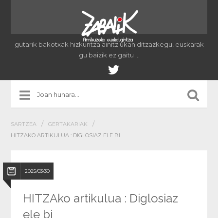
gutarik bakotxak hizkuntza ainitz ukan ditzazkegu, euskarak
gu baizik ez gaitu …
/
/
SARTZEA
GERTAKARIAK
HITZAKO ARTIKULUA : DIGLOSIAZ ELE BI
2025/03/30
HITZAko artikulua : Diglosiaz
ele bi