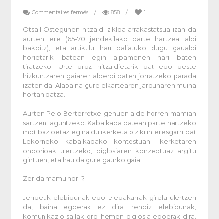
Commentaires fermés
/
858
/
1
Otsail Ostegunen hitzaldi zikloa arrakastatsua izan da
aurten ere (65-70 jendekilako parte hartzea aldi
bakoitz), eta artikulu hau baliatuko dugu gaualdi
horietarik batean egin aipamenen hari baten
tiratzeko. Urte oroz hitzaldietarik bat edo beste
hizkuntzaren gaiaren alderdi baten jorratzeko parada
izaten da. Alabaina gure elkartearen jardunaren muina
hortan datza.
Aurten Peio Berterretxe genuen alde horren mamian
sartzen laguntzeko. Kabalkada batean parte hartzeko
motibazioetaz egina du ikerketa biziki interesgarri bat
Lekorneko kabalkadako kontestuan. Ikerketaren
ondorioak ulertzeko, diglosiaren konzeptuaz argitu
gintuen, eta hau da gure gaurko gaia.
Zer da mamu hori ?
Jendeak elebidunak edo elebakarrak girela ulertzen
da, baina egoerak ez dira nehoiz elebidunak,
komunikazio sailak oro hemen diglosia egoerak dira.