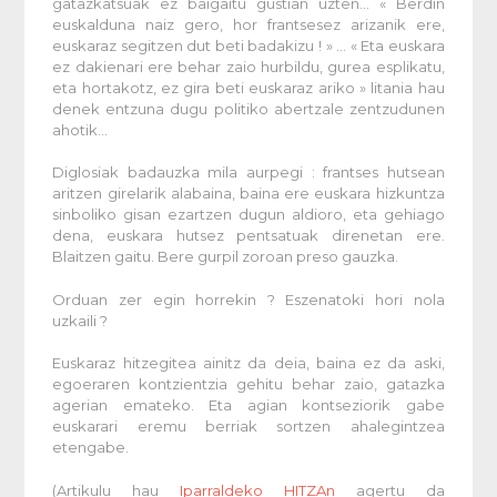
gatazkatsuak ez baigaitu gustian uzten… « Berdin
euskalduna naiz gero, hor frantsesez arizanik ere,
euskaraz segitzen dut beti badakizu ! » … « Eta euskara
ez dakienari ere behar zaio hurbildu, gurea esplikatu,
eta hortakotz, ez gira beti euskaraz ariko » litania hau
denek entzuna dugu politiko abertzale zentzudunen
ahotik…
Diglosiak badauzka mila aurpegi : frantses hutsean
aritzen girelarik alabaina, baina ere euskara hizkuntza
sinboliko gisan ezartzen dugun aldioro, eta gehiago
dena, euskara hutsez pentsatuak direnetan ere.
Blaitzen gaitu. Bere gurpil zoroan preso gauzka.
Orduan zer egin horrekin ? Eszenatoki hori nola
uzkaili ?
Euskaraz hitzegitea ainitz da deia, baina ez da aski,
egoeraren kontzientzia gehitu behar zaio, gatazka
agerian emateko. Eta agian kontseziorik gabe
euskarari eremu berriak sortzen ahalegintzea
etengabe.
(Artikulu hau
Iparraldeko HITZAn
agertu da