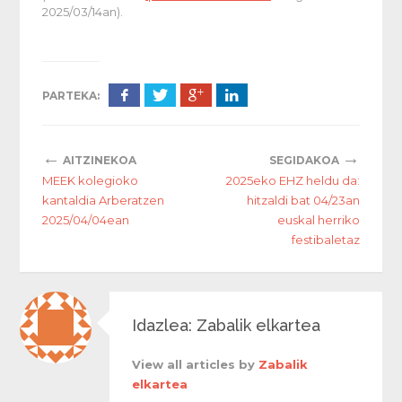
2025/03/14an).
PARTEKA:
←
→
AITZINEKOA
SEGIDAKOA
MEEK kolegioko
2025eko EHZ heldu da:
kantaldia Arberatzen
hitzaldi bat 04/23an
2025/04/04ean
euskal herriko
festibaletaz
Idazlea: Zabalik elkartea
View all articles by
Zabalik
elkartea