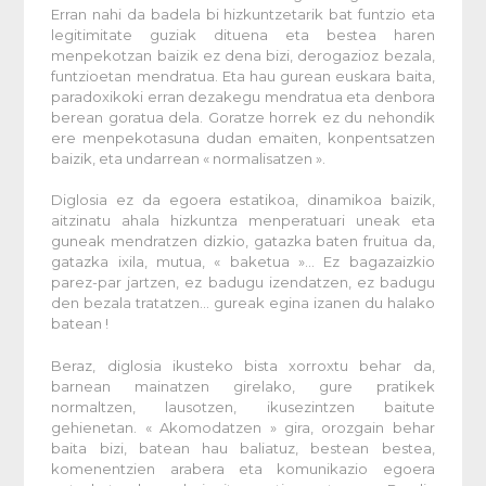
Erran nahi da badela bi hizkuntzetarik bat funtzio eta
legitimitate guziak dituena eta bestea haren
menpekotzan baizik ez dena bizi, derogazioz bezala,
funtzioetan mendratua. Eta hau gurean euskara baita,
paradoxikoki erran dezakegu mendratua eta denbora
berean goratua dela. Goratze horrek ez du nehondik
ere menpekotasuna dudan emaiten, konpentsatzen
baizik, eta undarrean « normalisatzen ».
Diglosia ez da egoera estatikoa, dinamikoa baizik,
aitzinatu ahala hizkuntza menperatuari uneak eta
guneak mendratzen dizkio, gatazka baten fruitua da,
gatazka ixila, mutua, « baketua »… Ez bagazaizkio
parez-par jartzen, ez badugu izendatzen, ez badugu
den bezala tratatzen… gureak egina izanen du halako
batean !
Beraz, diglosia ikusteko bista xorroxtu behar da,
barnean mainatzen girelako, gure pratikek
normaltzen, lausotzen, ikusezintzen baitute
gehienetan. « Akomodatzen » gira, orozgain behar
baita bizi, batean hau baliatuz, bestean bestea,
komenentzien arabera eta komunikazio egoera