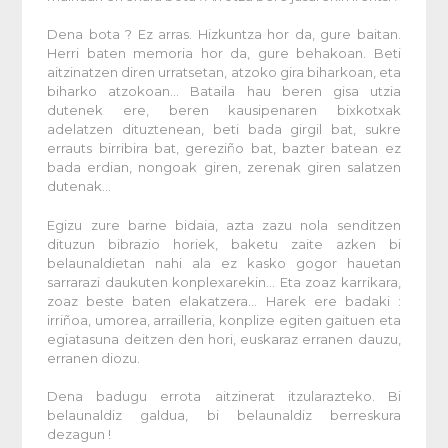
Dena bota ? Ez arras. Hizkuntza hor da, gure baitan.
Herri baten memoria hor da, gure behakoan. Beti
aitzinatzen diren urratsetan, atzoko gira biharkoan, eta
biharko atzokoan… Bataila hau beren gisa utzia
dutenek ere, beren kausipenaren bixkotxak
adelatzen dituztenean, beti bada girgil bat, sukre
errauts birribira bat, gereziño bat, bazter batean ez
bada erdian, nongoak giren, zerenak giren salatzen
dutenak…
Egizu zure barne bidaia, azta zazu nola senditzen
dituzun bibrazio horiek, baketu zaite azken bi
belaunaldietan nahi ala ez kasko gogor hauetan
sarrarazi daukuten konplexarekin… Eta zoaz karrikara,
zoaz beste baten elakatzera… Harek ere badaki :
irriñoa, umorea, arrailleria, konplize egiten gaituen eta
egiatasuna deitzen den hori, euskaraz erranen dauzu,
erranen diozu.
Dena badugu errota aitzinerat itzularazteko. Bi
belaunaldiz galdua, bi belaunaldiz berreskura
dezagun !