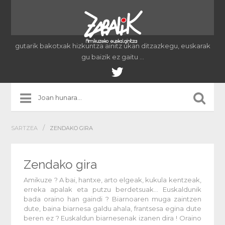
gutarik bakotxak hizkuntza ainitz ukan ditzazkegu, euskarak
gu baizik ez gaitu …
/
SARTZEA
ZENDAKO GIRA
Zendako gira
Amikuze ? A bai, hantxe, arto elgeak, kukula kentzeak,
erreka apalak eta putzu berdetsuak… Euskaldunik
bada oraino han gaindi ? Biarnoaren muga zaintzen
dute, baina biarnesa galdu ahala, frantsesa egina dute
beren ez ? Euskaldun biarnesenak izanen dira ! Oraino