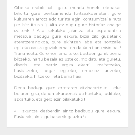
Gibelka erabili nahi gaitu mundu honek, elebakar
bihurtu gure pentsamendu funtsezkoenetan, gure
kulturaren arrotz edo turista egin, kontsumitzaile huts
(ze hitz itsusia !). Alta ez dugu gure historiaz ahalge
izaiterik ! Alta sekulako jakintza eta esperientzia
metatua badugu gure eskura, bizia zilo guzietarik
ateratzerainokoa, gure ekintzen jabe eta sortzaile
egiteko xantza guziak emaiten daukun transmisio bat !
Transmetitu. Gure hori emaiteko, besteen ganik berriz
biltzeko, hartu bezala ez uzteko, moldatu eta guretu,
diseritu eta berriz argira ekarri… maitatzeko,
hastiatzeko, negar egiteko, emozioz urtzeko,
bizitzeko, hiltzeko… eta berriz hasi.
Dena badugu gure errotaren aitzinarazteko… elur
bolaren gisa, denen ekarpenak du hantuko, lodituko,
azkartuko, eta geldiezin bilakatuko !
« Hizkuntza desberdin ainitz baditugu gure eskura.
Euskarak, aldiz, gu bakarrik gauzka ! »