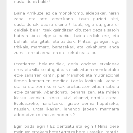
euskaldunik balitz !
Baina Amikuze ez da monokromo, aldebakar, haran
zabal eta arto amerikano. Itxura guzieri aitzi,
euskaldunak badira oraino ! Itoak, egia da, gure ur
geldiak belar litsek gainditzen dituzten bezala sasoin
batean. Arto elgeak badira, baina ardiak ere, eta
behiak, eta gitak, eta zaldiak.
Pintze
, garagar, ogi,
tritikala, marmaro, baratzekari, eta kakahueta landa
zumait
ere atzemaiten da… xekatzea salbu.
Etxetierren belaunaldiak, gerla ondoan etxaldeak
erosi eta villa isolatugabeak eraiki zituen mendeetako
etxe zaharren
kantin
, plan Mansholt eta multinazional
firmen kontratuen medioz. Lobilo lohitsuak, kabale
usaina eta zerri kurrinkak oroitarazten zituen sobera
etxe zaharrak. Abandonatu beharra zen, eta mihien
klaska kanbiatu, aldatu, utzi, ahantzi, errotik atera…
Evoluatzeko, handitzeko, grado berrira hupatzeko,
nausien, untsa ikasien, lehengo jabeen marmarra
adoptatzea baino zer hoberik ?
Egin bada egin ! Ez pentsatu eta egin ! Niñia bere
mainuan errekara bota ! Arrotza bere jusarekin irentsi !