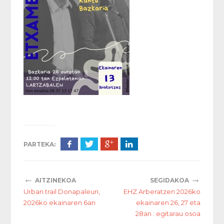
PARTEKA:
←
→
AITZINEKOA
SEGIDAKOA
Urban trail Donapaleun,
EHZ Arberatzen 2026ko
2026ko ekainaren 6an
ekainaren 26, 27 eta
28an : egitarau osoa