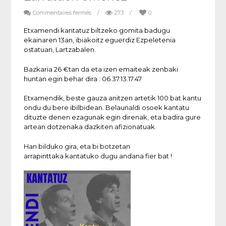
Commentaires fermés
/
273
/
0
Etxamendi kantatuz biltzeko gomita badugu
ekainaren 13an, ibiakoitz eguerdiz Ezpeletenia
ostatuan, Lartzabalen.
Bazkaria 26 €tan da eta izen emaiteak zenbaki
huntan egin behar dira : 06.37.13.17.47
Etxamendik, beste gauza anitzen artetik 100 bat kantu
ondu du bere ibilbidean. Belaunaldi osoek kantatu
dituzte denen ezagunak egin direnak, eta badira gure
artean dotzenaka dazkiten afizionatuak.
Han bilduko gira, eta bi botzetan
arrapinttaka kantatuko dugu andana fier bat !