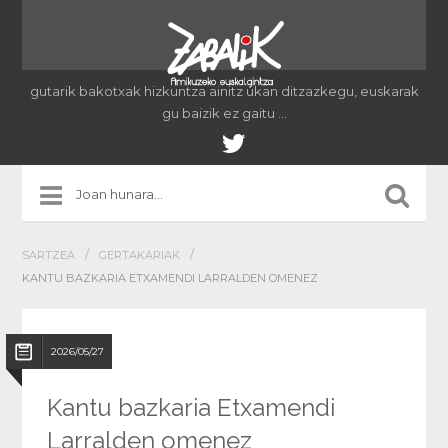
gutarik bakotxak hizkuntza ainitz ukan ditzazkegu, euskarak
gu baizik ez gaitu …
/
/
SARTZEA
GERTAKARIAK
KANTU BAZKARIA ETXAMENDI LARRALDEN OMENEZ
2026/05/27
Kantu bazkaria Etxamendi
Larralden omenez