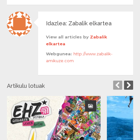
Idazlea: Zabalik elkartea
View all articles by
Zabalik
elkartea
Webgunea:
http://www.zabalik-
amikuze.com
Artikulu lotuak