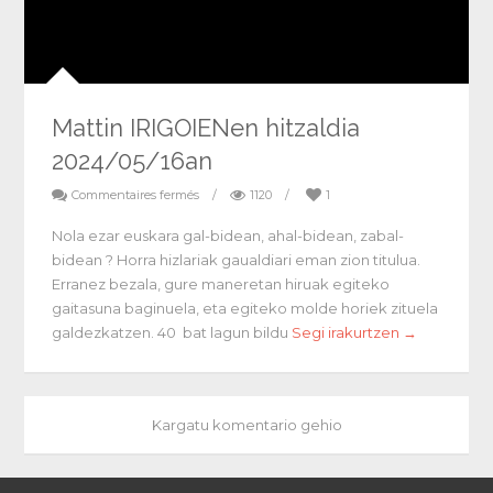
Mattin IRIGOIENen hitzaldia
2024/05/16an
Commentaires fermés
/
1120
/
1
Nola ezar euskara gal-bidean, ahal-bidean, zabal-
bidean ? Horra hizlariak gaualdiari eman zion titulua.
Erranez bezala, gure maneretan hiruak egiteko
gaitasuna baginuela, eta egiteko molde horiek zituela
galdezkatzen. 40 bat lagun bildu
Segi irakurtzen →
Kargatu komentario gehio