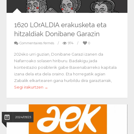
1620 LOrALDIA erakusketa eta
hitzaldiak Donibane Garazin
Commentaires fermés
/
974
/
0
2024ko urri guzian, Donibane Garazi izanen da
Nafarroako solasen hiriburu. Badakigu jada
kontestazio posiblerik gabe Baxenabarreko kapitala
izana dela eta dela oraino. Eta horregatik agian
Zabalik elkartearen gana hurbildu dira garaztarrak,
Segi irakurtzen →
2024/09/23