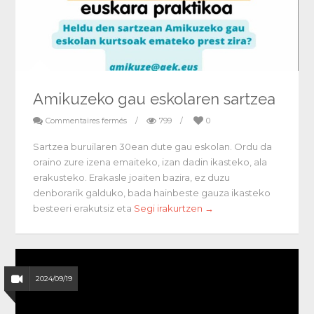
Amikuzeko gau eskolaren sartzea
Commentaires fermés
/
799
/
0
Sartzea buruilaren 30ean dute gau eskolan. Ordu da
oraino zure izena emaiteko, izan dadin ikasteko, ala
erakusteko. Erakasle joaiten bazira, ez duzu
denborarik galduko, bada hainbeste gauza ikasteko
besteeri erakutsiz eta
Segi irakurtzen →
2024/09/19