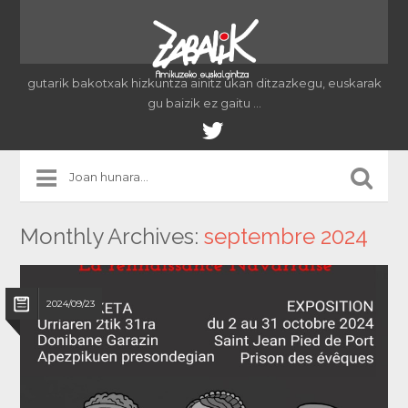
gutarik bakotxak hizkuntza ainitz ukan ditzazkegu, euskarak
gu baizik ez gaitu …
Monthly Archives:
septembre 2024
2024/09/23