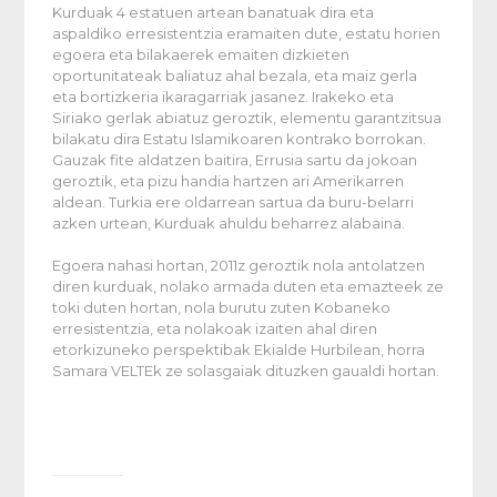
Kurduak 4 estatuen artean banatuak dira eta
aspaldiko erresistentzia eramaiten dute, estatu horien
egoera eta bilakaerek emaiten dizkieten
oportunitateak baliatuz ahal bezala, eta maiz gerla
eta bortizkeria ikaragarriak jasanez. Irakeko eta
Siriako gerlak abiatuz geroztik, elementu garantzitsua
bilakatu dira Estatu Islamikoaren kontrako borrokan.
Gauzak fite aldatzen baitira, Errusia sartu da jokoan
geroztik, eta pizu handia hartzen ari Amerikarren
aldean. Turkia ere oldarrean sartua da buru-belarri
azken urtean, Kurduak ahuldu beharrez alabaina.
Egoera nahasi hortan, 2011z geroztik nola antolatzen
diren kurduak, nolako armada duten eta emazteek ze
toki duten hortan, nola burutu zuten Kobaneko
erresistentzia, eta nolakoak izaiten ahal diren
etorkizuneko perspektibak Ekialde Hurbilean, horra
Samara VELTEk ze solasgaiak dituzken gaualdi hortan.