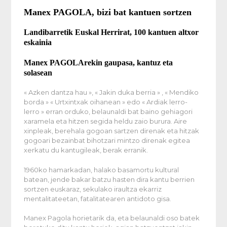
Manex PAGOLA, bizi bat kantuen sortzen
Landibarretik Euskal Herrirat, 100 kantuen altxor
eskainia
Manex PAGOLArekin gaupasa, kantuz eta
solasean
« Azken dantza hau », « Jakin duka berria » , « Mendiko
borda » « Urtxintxak oihanean » edo « Ardiak lerro-
lerro » erran orduko, belaunaldi bat baino gehiagori
xaramela eta hitzen segida heldu zaio burura. Aire
xinpleak, berehala gogoan sartzen direnak eta hitzak
gogoari bezainbat bihotzari mintzo direnak egitea
xerkatu du kantugileak, berak erranik.
1960ko hamarkadan, halako basamortu kultural
batean, jende bakar batzu hasten dira kantu berrien
sortzen euskaraz, sekulako iraultza ekarriz
mentalitateetan, fatalitatearen antidoto gisa.
Manex Pagola horietarik da, eta belaunaldi oso batek