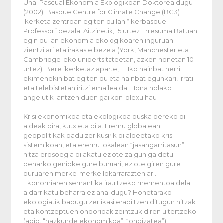
Unai Pascual Ekonomia Ekologikoan Doktorea dugu
(2002). Basque Centre for Climate Change (BC3)
ikerketa zentroan egiten du lan “Ikerbasque
Professor” bezala. Aitzinetik, 15 urtez Erresuma Batuan
egin du lan ekonomia ekologikoaren inguruan
zientzilari eta irakasle bezela (York, Manchester eta
Cambridge-eko unibertsitateetan, azken honetan 10
urtez). Bere ikerketaz aparte, EHko hainbat herri
ekimenekin bat egiten du eta hainbat egunkari, irrati
eta telebistetan iritzi emailea da. Hona nolako
angelutik lantzen duen gai kon-plexu hau :
Krisi ekonomikoa eta ekologikoa puska bereko bi
aldeak dira, kutx eta pila. Eremu globalean
geopolitikak badu zerikusirik bi aldeetako krisi
sistemikoan, eta eremu lokalean “jasangarritasun”
hitza erosoegia bilakatu ez ote zaigun galdetu
beharko genioke gure buruari, ez ote giren gure
buruaren merke-merke lokarrarazten ari.
Ekonomiaren semantika iraultzeko mementoa dela
aldarrikatu beharra ez ahal dugu? Honetarako
ekologiatik badugu zer ikasi erabiltzen ditugun hitzak
eta kontzeptuen ondorioak zeintzuk diren ultertzeko
(adib. “hazkunde ekonomikoa”, “ongizatea”).