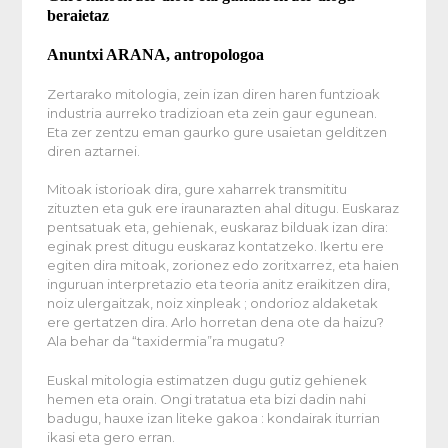
beraietaz
Anuntxi ARANA, antropologoa
Zertarako mitologia, zein izan diren haren funtzioak
industria aurreko tradizioan eta zein gaur egunean.
Eta zer zentzu eman gaurko gure usaietan gelditzen
diren aztarnei.
Mitoak istorioak dira, gure xaharrek transmititu
zituzten eta guk ere iraunarazten ahal ditugu. Euskaraz
pentsatuak eta, gehienak, euskaraz bilduak izan dira:
eginak prest ditugu euskaraz kontatzeko. Ikertu ere
egiten dira mitoak, zorionez edo zoritxarrez, eta haien
inguruan interpretazio eta teoria anitz eraikitzen dira,
noiz ulergaitzak, noiz xinpleak ; ondorioz aldaketak
ere gertatzen dira. Arlo horretan dena ote da haizu?
Ala behar da “taxidermia”ra mugatu?
Euskal mitologia estimatzen dugu gutiz gehienek
hemen eta orain. Ongi tratatua eta bizi dadin nahi
badugu, hauxe izan liteke gakoa : kondairak iturrian
ikasi eta gero erran.