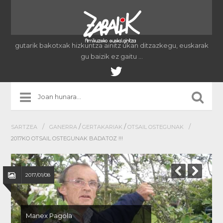
gutarik bakotxak hizkuntza ainitz ukan ditzazkegu, euskarak
gu baizik ez gaitu …
/
/
/
/
SARTZEA
GANERRA
GERTAKARIAK
OTSAIL OSTEGUNAK
2017KO OTSAIL OSTEGUNAK BADATOZ !!!
2017/01/08
Manex Pagola