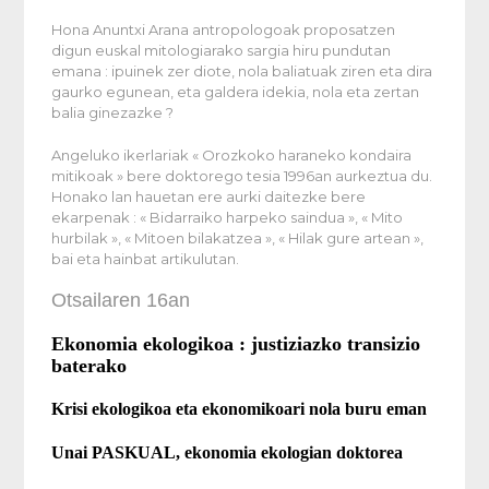
Hona Anuntxi Arana antropologoak proposatzen
digun euskal mitologiarako sargia hiru pundutan
emana : ipuinek zer diote, nola baliatuak ziren eta dira
gaurko egunean, eta galdera idekia, nola eta zertan
balia ginezazke ?
Angeluko ikerlariak « Orozkoko haraneko kondaira
mitikoak » bere doktorego tesia 1996an aurkeztua du.
Honako lan hauetan ere aurki daitezke bere
ekarpenak : « Bidarraiko harpeko saindua », « Mito
hurbilak », « Mitoen bilakatzea », « Hilak gure artean »,
bai eta hainbat artikulutan.
Otsailaren 16an
Ekonomia ekologikoa :
justiziazko transizio
baterako
Krisi ekologikoa eta ekonomikoari nola buru eman
Unai PASKUAL, ekonomia ekologian doktorea