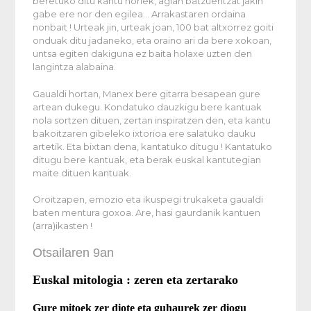
beretuko ditu kantu horiek, agian batzuentzat jakin
gabe ere nor den egilea… Arrakastaren ordaina
nonbait ! Urteak jin, urteak joan, 100 bat altxorrez goiti
onduak ditu jadaneko, eta oraino ari da bere xokoan,
untsa egiten dakiguna ez baita holaxe uzten den
langintza alabaina.
Gaualdi hortan, Manex bere gitarra besapean gure
artean dukegu. Kondatuko dauzkigu bere kantuak
nola sortzen dituen, zertan inspiratzen den, eta kantu
bakoitzaren gibeleko ixtorioa ere salatuko dauku
artetik. Eta bixtan dena, kantatuko ditugu ! Kantatuko
ditugu bere kantuak, eta berak euskal kantutegian
maite dituen kantuak.
Oroitzapen, emozio eta ikuspegi trukaketa gaualdi
baten mentura goxoa. Are, hasi gaurdanik kantuen
(arra)ikasten !
Otsailaren 9an
Euskal mitologia : zeren eta zertarako
Gure mitoek zer diote eta guhaurek zer diogu