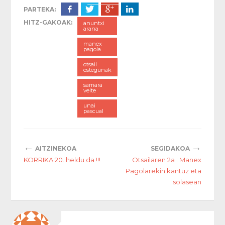
PARTEKA:
HITZ-GAKOAK:
anuntxi
arana
manex
pagola
otsail
ostegunak
samara
velte
unai
pascual
←
→
AITZINEKOA
SEGIDAKOA
KORRIKA 20. heldu da !!!
Otsailaren 2a : Manex
Pagolarekin kantuz eta
solasean