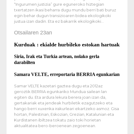
“Ingurumen justizia” gure eguneroko hiztegian
txertatzen ikasi beharra dugu mundu berri bati buruz
egin behar dugun transizioaren bidea ekologikoki
justua izan dadin. Eta ez bakarrik ekologikoki…
Otsailaren 23an
Kurduak : ekialde hurbileko estokan hartuak
Siria, Irak eta Turkia artean, nolako gerla
darabilten
Samara VELTE, erreportaria BERRIA egunkarian
Samar VELTE kazetari gaztea dugu eta 2012az
geroztik BERRIA egunkariko Mundua sailean lan
egiten du. Eta ardura lekura berera joan izan da,
gertakariak eta jendeak hurbiletik ezagutzeko eta
hango berri xuxenka irakurleari ekartzeko asmoz. Gisa
hortan, Palestinan, Eskozian, Grezian, Katalunian eta
Kurdistanen ibiltzea tokatu zaio toki horietan
aktualitatea bero-beroenean zegoenean.