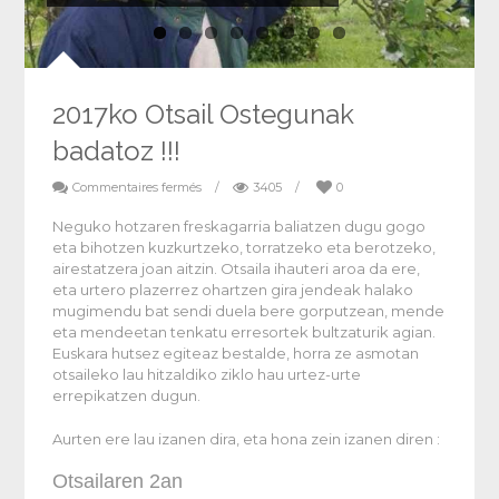
2017ko Otsail Ostegunak
badatoz !!!
Commentaires fermés
/
3405
/
0
Neguko hotzaren freskagarria baliatzen dugu gogo
eta bihotzen kuzkurtzeko, torratzeko eta berotzeko,
airestatzera joan aitzin. Otsaila ihauteri aroa da ere,
eta urtero plazerrez ohartzen gira jendeak halako
mugimendu bat sendi duela bere gorputzean, mende
eta mendeetan tenkatu erresortek bultzaturik agian.
Euskara hutsez egiteaz bestalde, horra ze asmotan
otsaileko lau hitzaldiko ziklo hau urtez-urte
errepikatzen dugun.
Aurten ere lau izanen dira, eta hona zein izanen diren :
Otsailaren 2an