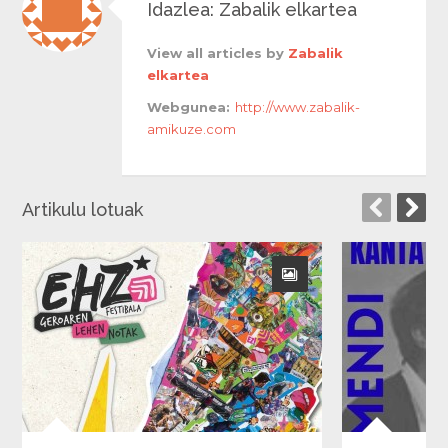
Idazlea: Zabalik elkartea
View all articles by
Zabalik
elkartea
Webgunea:
http://www.zabalik-
amikuze.com
Artikulu lotuak