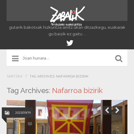
gutarik bakotxak hizkuntza ainitz ukan ditzazkegu, euskarak
gu baizik ez gaitu …
/
SARTZEA
TAG ARCHIVES: NAFARROA BIZIRIK
Tag Archives:
Nafarroa bizirik
2023/09/19