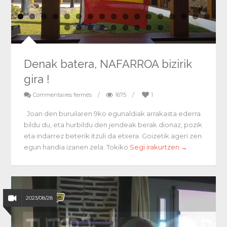
Denak batera, NAFARROA bizirik
gira !
Commentaires fermés
/
1675
/
1
Joan den buruilaren 9ko egunaldiak arrakasta ederra
bildu du, eta hurbildu den jendeak berak dionaz, pozik
eta indarrez beterik itzuli da etxera. Goizetik ageri zen
egun handia izanen zela. Tokiko
Segi irakurtzen →
2023/08/28