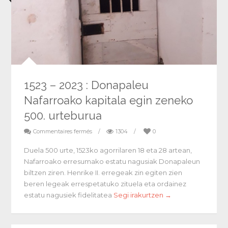
1523 – 2023 : Donapaleu
Nafarroako kapitala egin zeneko
500. urteburua
Commentaires fermés
/
1304
/
0
Duela 500 urte, 1523ko agorrilaren 18 eta 28 artean,
Nafarroako erresumako estatu nagusiak Donapaleun
biltzen ziren. Henrike II. erregeak zin egiten zien
beren legeak errespetatuko zituela eta ordainez
estatu nagusiek fidelitatea
Segi irakurtzen →