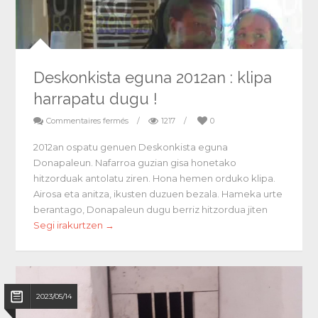
Deskonkista eguna 2012an : klipa
harrapatu dugu !
Commentaires fermés
/
1217
/
0
2012an ospatu genuen Deskonkista eguna
Donapaleun. Nafarroa guzian gisa honetako
hitzorduak antolatu ziren. Hona hemen orduko klipa.
Airosa eta anitza, ikusten duzuen bezala. Hameka urte
berantago, Donapaleun dugu berriz hitzordua jiten
Segi irakurtzen →
2023/05/14