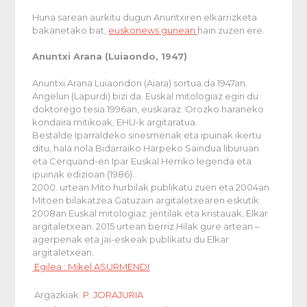
Huna sarean aurkitu dugun Anuntxiren elkarrizketa
bakanetako bat,
euskonews gunean
hain zuzen ere.
Anuntxi Arana (Luiaondo, 1947)
Anuntxi Arana Luiaondon (Aiara) sortua da 1947an.
Angelun (Lapurdi) bizi da. Euskal mitologiaz egin du
doktorego tesia 1996an, euskaraz:
Orozko haraneko
kondaira mitikoak
, EHU-k argitaratua.
Bestalde Iparraldeko sinesmenak eta ipuinak ikertu
ditu, hala nola Bidarraiko Harpeko Saindua liburuan
eta Cerquand-en
Ipar Euskal Herriko legenda eta
ipuinak
edizioan (1986).
2000. urtean
Mito hurbilak
publikatu zuen eta 2004an
Mitoen bilakatzea
Gatuzain argitaletxearen eskutik.
2008an
Euskal mitologiaz: jentilak eta kristauak
, Elkar
argitaletxean. 2015 urtean berriz
Hilak gure artean –
agerpenak eta jai-eskeak
publikatu du Elkar
argitaletxean.
Egilea : Mikel ASURMENDI
Argazkiak:
P. JORAJURIA