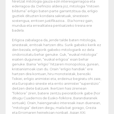
Niretzat mitologia gauza ezin interesgarriagoa eta
ederragoa da. Definizio aldera joz, mitologia “mitoen
bilduma” erligio baten parte garrantzitsua da, erligio
guztiek dituzten kondaira sakratuak, sinesteen
sostengua, erritoen justifikazioa… Eta horrez gain,
mundua eta errealitatea pentsatzeko tresna ere
badela.
Erligioa zabalagoa da, jende talde baten mitologia,
sinesteak, erritoak hartzen ditu. Surik gabeko kerik ez
den bezala, erligiorik gabeko mitologiarik ez dela
ondorioztatu behar genuke. Guk, “euskal mitologia”
esaten dugunean, “euskal erligioa” esan behar
genuke. Baina “erligio” hitzaren monopolioa, gurean,
kristianismoak izan du. Orain “erligio handiak” ere
hartzen dira kontuan, hiru monoteistak, bereziki.
Txikiei, erligio animistei eta, erdeinuz begiratu ohi zaie,
eta Europako sineste eta errito animistei “superstizio”
deitzen diete batzuek. Ikertzen hasi zirenean
“folklore” ziren, batere zentzu peioratiborik gabe (hor
ditugu
Cuadernos de Eusko-folklore
, Barandiaranek
sortuak). Orain, haienganako interesak iraun duenean,
“mitologia” deitzen diegu, maila bat gorago, Grezia
eta Erromaren heinekoan nonbait. Agian XXI.