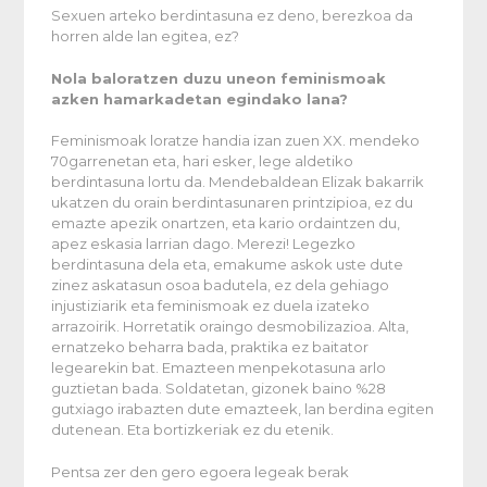
Sexuen arteko berdintasuna ez deno, berezkoa da
horren alde lan egitea, ez?
Nola baloratzen duzu uneon feminismoak
azken hamarkadetan egindako lana?
Feminismoak loratze handia izan zuen XX. mendeko
70garrenetan eta, hari esker, lege aldetiko
berdintasuna lortu da. Mendebaldean Elizak bakarrik
ukatzen du orain berdintasunaren printzipioa, ez du
emazte apezik onartzen, eta kario ordaintzen du,
apez eskasia larrian dago. Merezi! Legezko
berdintasuna dela eta, emakume askok uste dute
zinez askatasun osoa badutela, ez dela gehiago
injustiziarik eta feminismoak ez duela izateko
arrazoirik. Horretatik oraingo desmobilizazioa. Alta,
ernatzeko beharra bada, praktika ez baitator
legearekin bat. Emazteen menpekotasuna arlo
guztietan bada. Soldatetan, gizonek baino %28
gutxiago irabazten dute emazteek, lan berdina egiten
dutenean. Eta bortizkeriak ez du etenik.
Pentsa zer den gero egoera legeak berak