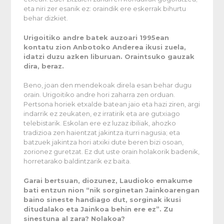
eta niri zer esanik ez: oraindik ere eskerrak bihurtu
behar dizkiet.
Urigoitiko andre batek auzoari 1995ean
kontatu zion Anbotoko Anderea ikusi zuela,
idatzi duzu azken liburuan. Oraintsuko gauzak
dira, beraz.
Beno, joan den mendekoak direla esan behar dugu
orain. Urigoitiko andre hori zaharra zen orduan.
Pertsona horiek etxalde batean jaio eta hazi ziren, argi
indarrik ez zeukaten, ez irratirik eta are gutxiago
telebistarik. Eskolan ere ez luzaz ibiliak, ahozko
tradizioa zen haientzat jakintza iturri nagusia; eta
batzuek jakintza hori atxiki dute beren bizi osoan,
zorionez guretzat. Ez dut uste orain holakorik badenik,
horretarako baldintzarik ez baita.
Garai bertsuan, diozunez, Laudioko emakume
bati entzun nion “nik sorginetan Jainkoarengan
baino sineste handiago dut, sorginak ikusi
ditudalako eta Jainkoa behin ere ez”. Zu
sinestuna al zara? Nolakoa?