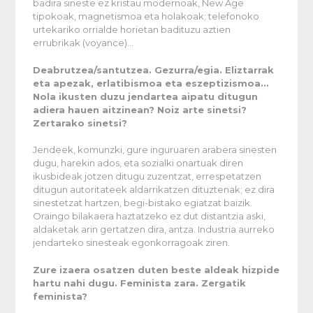
badira sineste ez kristau modernoak, New Age
tipokoak, magnetismoa eta holakoak; telefonoko
urtekariko orrialde horietan badituzu aztien
errubrikak (voyance)…
Deabrutzea/santutzea. Gezurra/egia. Eliztarrak
eta apezak, erlatibismoa eta eszeptizismoa…
Nola ikusten duzu jendartea aipatu ditugun
adiera hauen aitzinean? Noiz arte sinetsi?
Zertarako sinetsi?
Jendeek, komunzki, gure inguruaren arabera sinesten
dugu, harekin ados, eta sozialki onartuak diren
ikusbideak jotzen ditugu zuzentzat, errespetatzen
ditugun autoritateek aldarrikatzen dituztenak; ez dira
sinestetzat hartzen, begi-bistako egiatzat baizik.
Oraingo bilakaera haztatzeko ez dut distantzia aski,
aldaketak arin gertatzen dira, antza. Industria aurreko
jendarteko sinesteak egonkorragoak ziren.
Zure izaera osatzen duten beste aldeak hizpide
hartu nahi dugu. Feminista zara. Zergatik
feminista?