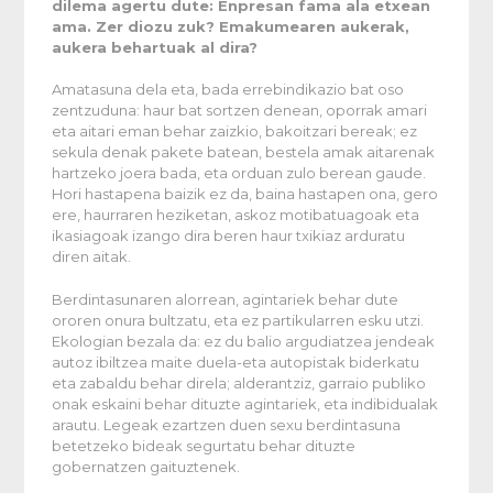
dilema agertu dute: Enpresan fama ala etxean
ama. Zer diozu zuk? Emakumearen aukerak,
aukera behartuak al dira?
Amatasuna dela eta, bada errebindikazio bat oso
zentzuduna: haur bat sortzen denean, oporrak amari
eta aitari eman behar zaizkio, bakoitzari bereak; ez
sekula denak pakete batean, bestela amak aitarenak
hartzeko joera bada, eta orduan zulo berean gaude.
Hori hastapena baizik ez da, baina hastapen ona, gero
ere, haurraren heziketan, askoz motibatuagoak eta
ikasiagoak izango dira beren haur txikiaz arduratu
diren aitak.
Berdintasunaren alorrean, agintariek behar dute
ororen onura bultzatu, eta ez partikularren esku utzi.
Ekologian bezala da: ez du balio argudiatzea jendeak
autoz ibiltzea maite duela-eta autopistak biderkatu
eta zabaldu behar direla; alderantziz, garraio publiko
onak eskaini behar dituzte agintariek, eta indibidualak
arautu. Legeak ezartzen duen sexu berdintasuna
betetzeko bideak segurtatu behar dituzte
gobernatzen gaituztenek.