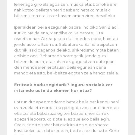
lehenago giro alaiagoa zen, musika eta; borroka ere
nahikotxo: beiletan herri desberdinetako mutilak
biltzen ziren eta laster hasten omen ziren desafioka.
Iparraldean beila ezagunak badira: Iholdiko San Bladi,
Iruriko Maidalena, Mendibeko Salbatore… Eta
ospetsuenak Orreagakoa eta Lourdes-ekoa, haietan
jende asko ibiltzen da. Salbatoreko Saindia aipatzen
dut nik, aski paganoa delako, sinkretismo mota baten
adibide ona. Beharbada horregatik, jende gutxi
biltzen du orain; eta zaharrek gogoratzen dute joan
den mendearen erditsuan beila egunean dena
mando eta asto, bel-beltza egoten zela hango zelaia.
Erritoak badu segidarik? Inguru sozialak zer
iritzi edo uste du ekimen horietaz?
Entzun dut apez moderno batek beila bat kendu nahi
izan zuela eta norbaitek gaztigatu ziola, urte horretan
ekaitza eta babazuza egiten bazuen, herritarrek
apezari leporatuko ziotela, ez zuelako beila egin.
Orain, sineste zahar batzuek irauten dute sineste
kristauekin bat datozenean, bestela ez dut uste. Gero