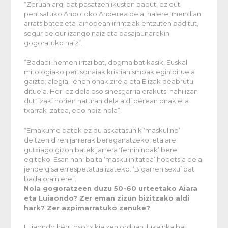
“Zeruan argi bat pasatzen ikusten badut, ez dut
pentsatuko Anbotoko Anderea dela; halere, mendian
arrats batez eta lainopean irrintziak entzuten baditut,
segur beldur izango naiz eta basajaunarekin
gogoratuko naiz”.
“Badabil hemen iritzi bat, dogma bat kasik, Euskal
mitologiako pertsonaiak kristianismoak egin dituela
gaizto; alegia, lehen onak zirela eta Elizak deabrutu
dituela. Hori ez dela oso sinesgarria erakutsi nahi izan
dut, izaki horien naturan dela aldi berean onak eta
txarrak izatea, edo noiz-nola”.
“Emakume batek ez du askatasunik ‘maskulino’
deitzen diren jarrerak bereganatzeko, eta are
gutxiago gizon batek jarrera ‘femininoak’ bere
egiteko. Esan nahi baita ‘maskulinitatea’ hobetsia dela
jende gisa errespetatua izateko. ‘Bigarren sexu’ bat
bada orain ere”.
Nola gogoratzeen duzu 50-60 urteetako Aiara
eta Luiaondo? Zer eman zizun bizitzako aldi
hark? Zer azpimarratuko zenuke?
Luiaondo herri oso txikia zen orduan, lukainka bat