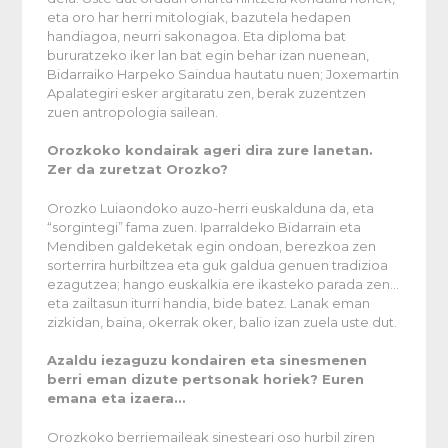
eta oro har herri mitologiak, bazutela hedapen
handiagoa, neurri sakonagoa. Eta diploma bat
bururatzeko iker lan bat egin behar izan nuenean,
Bidarraiko Harpeko Saindua hautatu nuen; Joxemartin
Apalategiri esker argitaratu zen, berak zuzentzen
zuen antropologia sailean.
Orozkoko kondairak ageri dira zure lanetan.
Zer da zuretzat Orozko?
Orozko Luiaondoko auzo-herri euskalduna da, eta
“sorgintegi” fama zuen. Iparraldeko Bidarrain eta
Mendiben galdeketak egin ondoan, berezkoa zen
sorterrira hurbiltzea eta guk galdua genuen tradizioa
ezagutzea; hango euskalkia ere ikasteko parada zen…
eta zailtasun iturri handia, bide batez. Lanak eman
zizkidan, baina, okerrak oker, balio izan zuela uste dut.
Azaldu iezaguzu kondairen eta sinesmenen
berri eman dizute pertsonak horiek? Euren
emana eta izaera…
Orozkoko berriemaileak sinesteari oso hurbil ziren