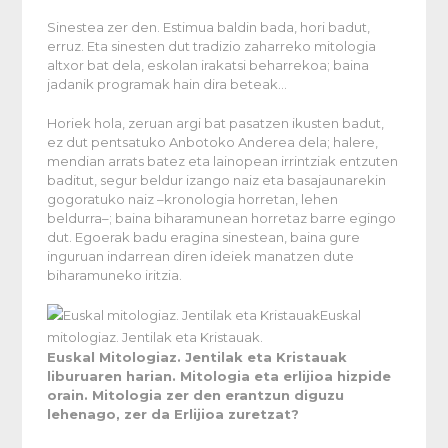
Sinestea zer den. Estimua baldin bada, hori badut,
erruz. Eta sinesten dut tradizio zaharreko mitologia
altxor bat dela, eskolan irakatsi beharrekoa; baina
jadanik programak hain dira beteak…
Horiek hola, zeruan argi bat pasatzen ikusten badut,
ez dut pentsatuko Anbotoko Anderea dela; halere,
mendian arrats batez eta lainopean irrintziak entzuten
baditut, segur beldur izango naiz eta basajaunarekin
gogoratuko naiz –kronologia horretan, lehen
beldurra–; baina biharamunean horretaz barre egingo
dut. Egoerak badu eragina sinestean, baina gure
inguruan indarrean diren ideiek manatzen dute
biharamuneko iritzia.
Euskal
mitologiaz. Jentilak eta Kristauak.
Euskal Mitologiaz. Jentilak eta Kristauak
liburuaren harian. Mitologia eta erlijioa hizpide
orain. Mitologia zer den erantzun diguzu
lehenago, zer da Erlijioa zuretzat?