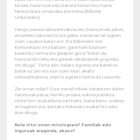
bezala, haran luze estu bat eta hartan hiru marra:
Nerbioi ibaia, errebidea eta treina (Bilbotik
Urduñarako).
Hango paisaia nekazaritzakoa zen, baina jende askok,
etxaldeko laborantza utzi gabe, industrian lan egiten
zuen, Laudion batez ere. Eta Bilborekin ere
komunikazio ona baitzen, garai hark bazituen
baserriko xarma eta garapen giroa “bistan da,
haurtzaroko leku eta garaiak idealizaturik gogoratu
ohi ditugu”. Dena den, halako egoera une batekoa
baizik ez zen eta ezin zuen iraun; akabo
nekazaritzarena, orain lo egiteko herria da Luiaondo.
Zer eman zidan? Gure mendi txikiek eskaintzen duten
natura eskuratua, herriko jendea, eskola publikoa…
Hobe herri euskalduna izan balitz, baina beno, erdaraz
ari baginen ere, bertako hizkerako euskal hitz asko
ikasi ditugu.
Nola iritsi zinen mitologiara? Familiak edo
inguruak eraginda, akaso?