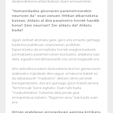
desberdinkeria aldarrikatzen duen erresumetan.
“Humanidadea gizonaren parametroarekin
neurtzen da” esan zenuen 1996an elkarrizketa
batean. Aldatu al dira parametro horiek handik
hona? Zein neurrian? Zer aldatu da? Aldatu
bada?
Agian zerbait aitzinatu gara, gero eta emazte gehiago
bada bizi publikoan, enpresetan, politikan.
Esperotzeko da errealitate horrek eragina baduela
pentsatzeko parametroetan eta baietz, aldaketa izan
dela, egiazko berdintasunetik oso urrun bagaude ere.
Arlo sinbolikoa izaten da bunkerra eta hor generoaren
araberako irizpideak dira nagusi: emakume batek ez
du askatasunik “maskulino” deitzen diren jarrerak
bereganatzeko, eta are gutxiago gizon batek jarrera
“femininoak” bere egiteko. Esan nahi baita
“maskulinitatea” hobetsia dela jende gisa
errespetatua izateko. “Bigarren sexu” bat bada orain
ere.
Hitzen erabileran gizonezkoen agintea kritikatu