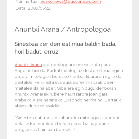
Nun hartua :
euskonews@euskonews.com
Data : 2009/05/22
Anuntxi Arana
/ Antropologoa
Sinestea zer den estimua baldin bada,
hori badut, erruz
Anuntxi Arana
antropologoarekin mintzatu gara.
Angelun bizi da. Euskal mitologiaz doktore tesia egina
du, eta mitologiari buruzko hainbat libururen egile da,
bestalde. Feminista eta euskararen mintzabideen
maitalea da halaber. Gibelera egin dugu denboran
Anuntxi Aranarekin, bere haurtzarora joan gara,
Arabako Aiara haraneko Luiaondo herriraino. Bertatik
abiatu dugu solasaldia.
“Sinesten dut tradizio zaharreko mitologia altxor bat
dela, eskolan irakatsi beharrekoa; baina jadanik
programak hain dira beteak…”.