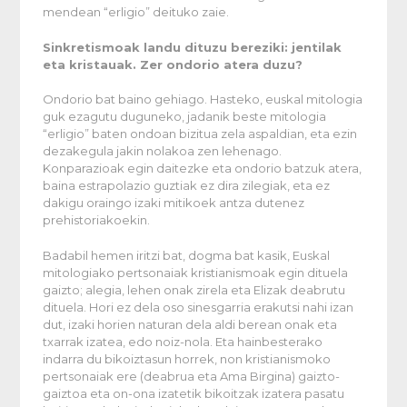
mendean “erligio” deituko zaie.
Sinkretismoak landu dituzu bereziki: jentilak
eta kristauak. Zer ondorio atera duzu?
Ondorio bat baino gehiago. Hasteko, euskal mitologia
guk ezagutu duguneko, jadanik beste mitologia
“erligio” baten ondoan bizitua zela aspaldian, eta ezin
dezakegula jakin nolakoa zen lehenago.
Konparazioak egin daitezke eta ondorio batzuk atera,
baina estrapolazio guztiak ez dira zilegiak, eta ez
dakigu oraingo izaki mitikoek antza dutenez
prehistoriakoekin.
Badabil hemen iritzi bat, dogma bat kasik, Euskal
mitologiako pertsonaiak kristianismoak egin dituela
gaizto; alegia, lehen onak zirela eta Elizak deabrutu
dituela. Hori ez dela oso sinesgarria erakutsi nahi izan
dut, izaki horien naturan dela aldi berean onak eta
txarrak izatea, edo noiz-nola. Eta hainbesterako
indarra du bikoiztasun horrek, non kristianismoko
pertsonaiak ere (deabrua eta Ama Birgina) gaizto-
gaiztoa eta on-ona izatetik bikoitzak izatera pasatu