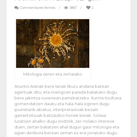
Commentaires fermés
/
3867
/
2
Mitologia zeren eta zertarako
Anuntxi Aranak bere lanak liburu andana batean
agertuak ditu, eta oraingoan parada baliatuko dugu
bere jakintza xuxenean partekatzeko. Iturrira itzultzea
gomendatzen dauku eta hala-hala eginen dugu
ipuinetarik abiatuz, interpretazioak bezain
garrantzitsuak baitzaizkio horiek berak. Solasa
luzatzen ahalko dugu ondotik, zer-nolako interesa
duen, zertan baliatzen ahal dugun gaur mitologia eta
agian denbora berean zertan ez ere jorratuko dugu…