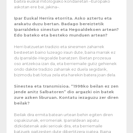
baitira euskal mitologiako kondairetan –Europako
askotan ere bai, jakina–.
Ipar Euskal Herrira etorrita. Asko aztertu eta
arakatu duzu bertan. Badago bereiztetik
Iparraldeko sinestun eta Hegoaldekoen artean?
Edo bateko eta besteko munduen artean?
Herri batzuetan tradizio eta sinesmen zaharrek
besteetan baino luzeago iraun dute, baina marrak ez
du Iparralde-Hegoalde banatzen. Bietan prozesua
oso antzekoa izan da, eta berriemaile gutiz gehienek
ondo dakite tradizio zaharrak ez duela segidarik,
bizimodu bati lotua zela eta harekin batera joan dela.
Sinestea eta transmisioa. “1998ko beilan ez zen
jende anitz Salbatoren” dio argazki oin batek
zure azken liburuan. Kontatu iezaguzu zer diren
beilak?
Beilak dira ermita batean urtean behin egiten diren
ospakizunak, erromeriak. Iparraldean aipatu
dizkidatenak aski serioak dira, eta berriemaile
batzuek gaitzesten dute dibertitzera joatea. Baina