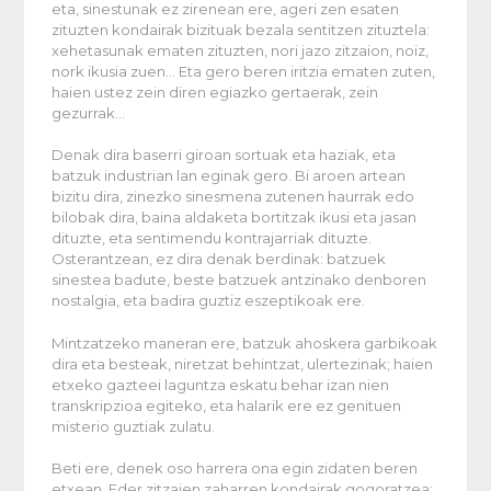
eta, sinestunak ez zirenean ere, ageri zen esaten
zituzten kondairak bizituak bezala sentitzen zituztela:
xehetasunak ematen zituzten, nori jazo zitzaion, noiz,
nork ikusia zuen… Eta gero beren iritzia ematen zuten,
haien ustez zein diren egiazko gertaerak, zein
gezurrak…
Denak dira baserri giroan sortuak eta haziak, eta
batzuk industrian lan eginak gero. Bi aroen artean
bizitu dira, zinezko sinesmena zutenen haurrak edo
bilobak dira, baina aldaketa bortitzak ikusi eta jasan
dituzte, eta sentimendu kontrajarriak dituzte.
Osterantzean, ez dira denak berdinak: batzuek
sinestea badute, beste batzuek antzinako denboren
nostalgia, eta badira guztiz eszeptikoak ere.
Mintzatzeko maneran ere, batzuk ahoskera garbikoak
dira eta besteak, niretzat behintzat, ulertezinak; haien
etxeko gazteei laguntza eskatu behar izan nien
transkripzioa egiteko, eta halarik ere ez genituen
misterio guztiak zulatu.
Beti ere, denek oso harrera ona egin zidaten beren
etxean. Eder zitzaien zaharren kondairak gogoratzea;