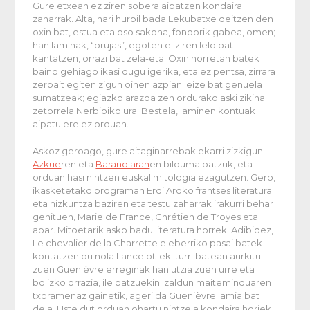
Gure etxean ez ziren sobera aipatzen kondaira
zaharrak. Alta, hari hurbil bada Lekubatxe deitzen den
oxin bat, estua eta oso sakona, fondorik gabea, omen;
han laminak,
“brujas”
, egoten ei ziren lelo bat
kantatzen, orrazi bat zela-eta. Oxin horretan batek
baino gehiago ikasi dugu igerika, eta ez pentsa, zirrara
zerbait egiten zigun oinen azpian leize bat genuela
sumatzeak; egiazko arazoa zen ordurako aski zikina
zetorrela Nerbioiko ura. Bestela, laminen kontuak
aipatu ere ez orduan.
Askoz geroago, gure aitaginarrebak ekarri zizkigun
Azkue
ren eta
Barandiaran
en bilduma batzuk, eta
orduan hasi nintzen euskal mitologia ezagutzen. Gero,
ikasketetako programan Erdi Aroko frantses literatura
eta hizkuntza baziren eta testu zaharrak irakurri behar
genituen,
Marie de France, Chrétien de Troyes
eta
abar. Mitoetarik asko badu literatura horrek. Adibidez,
Le chevalier de la Charrette
eleberriko pasai batek
kontatzen du nola Lancelot-ek iturri batean aurkitu
zuen Guenièvre erreginak han utzia zuen urre eta
bolizko orrazia, ile batzuekin: zaldun maiteminduaren
txoramenaz gainetik, ageri da Guenièvre lamia bat
dela. Uste dut orduan ohartu nintzela kondaira horiek,