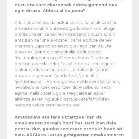
duzu eta zure ekarpenak edota gomendioak
egin dituzu. Aldatu al da joera?
Arlo sinbolikokoa da hizkuntza eta handiak dira hor
erresistentziak. Frantsesez, gerlatxoak ikusi ditugu
profesionalen izenak feminizatzeko orduan. Orain
entzuten da “une avocate”, baina ez dute denek
onartzen. Espainolez arazo gutxiago izan da. Eta
euskaraz, genero gramatikalik ez dugunez,
“Kukurruku, nor gira gu!” denok harro. Bitartean,
pertsona izendatzeko, “giza” proposatzen digute
erakundeek. Horren ordez, Iparraldetik, “jende”
proposatu genuen: “jendartea”, “jendaki”,
“jendetasuna”… Hemengo esamoldea ere baita hori,
hedabide anitzek erabiltzen dute salbu adin eta
aginte maila batetik gora. Hegoaldean ezker
abertzalearen inguruko batzuek eta feministek
hobesten dute terminologia hori.
Amatasuna eta lana uztartzea izan da
emakumeen zeregin berri bat. Beti izan dela
pentsu dut, gaurko sozietate produktiboaz ari
naiz. ARGIAko Larrun gehigarrian emakumearen