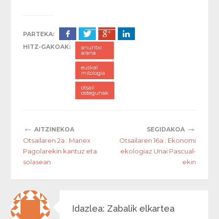
PARTEKA:
HITZ-GAKOAK:
anuntxi
arana
euskal
mitologia
otsail
ostegunak
←
→
AITZINEKOA
SEGIDAKOA
Otsailaren 2a : Manex
Otsailaren 16a : Ekonomi
Pagolarekin kantuz eta
ekologiaz Unai Pascual-
solasean
ekin
Idazlea: Zabalik elkartea