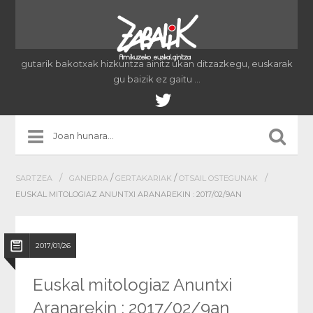
gutarik bakotxak hizkuntza ainitz ukan ditzazkegu, euskarak
gu baizik ez gaitu …
/
/
/
/
SARTZEA
GANERRA
GERTAKARIAK
OTSAIL OSTEGUNAK
EUSKAL MITOLOGIAZ ANUNTXI ARANAREKIN : 2017/02/9AN
2017/01/26
Euskal mitologiaz Anuntxi
Aranarekin : 2017/02/9an