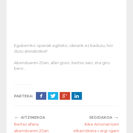
Eguberriko opariak egiteko, ideiarik ez baduzu, hor
duzu aterabidea!!
Abenduaren 20an, afari goxo, bertso saio, eta giro
bero…
PARTEKA:
←
→
AITZINEKOA
SEGIDAKOA
Bertso afaria
Kike Amonarrizen
abendoaren 20an
elkarrizketa « argi »garri