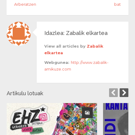
Arberatzen
bat
Idazlea: Zabalik elkartea
View all articles by
Zabalik
elkartea
Webgunea:
http://www.zabalik-
amikuze.com
Artikulu lotuak