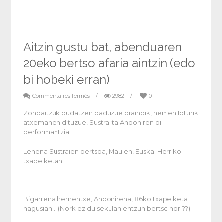
Aitzin gustu bat, abenduaren
20eko bertso afaria aintzin (edo
bi hobeki erran)
Commentaires fermés
/
2982
/
0
Zonbaitzuk dudatzen baduzue oraindik, hemen loturik
atxemanen dituzue, Sustrai ta Andoniren bi
performantzia.
Lehena Sustraien bertsoa, Maulen, Euskal Herriko
txapelketan.
Bigarrena hementxe, Andonirena, 86ko txapelketa
nagusian… (Nork ez du sekulan entzun bertso hori??)