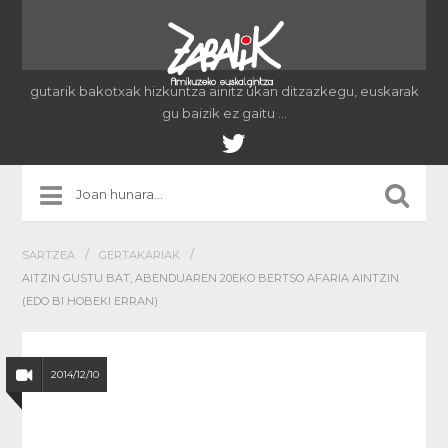
gutarik bakotxak hizkuntza ainitz ukan ditzazkegu, euskarak
gu baizik ez gaitu …
/
/
SARTZEA
GERTAKARIAK
AITZIN GUSTU BAT, ABENDUAREN 20EKO BERTSO AFARIA AINTZIN
(EDO BI HOBEKI ERRAN)
2014/12/10