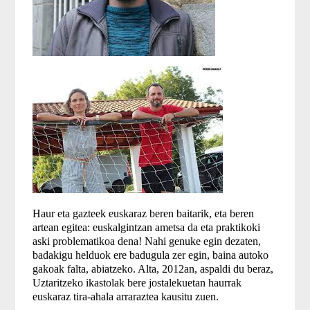
Haur eta gazteek euskaraz beren baitarik, eta beren
artean egitea: euskalgintzan ametsa da eta praktikoki
aski problematikoa dena! Nahi genuke egin dezaten,
badakigu helduok ere badugula zer egin, baina autoko
gakoak falta, abiatzeko. Alta, 2012an, aspaldi du beraz,
Uztaritzeko ikastolak bere jostalekuetan haurrak
euskaraz tira-ahala arraraztea kausitu zuen.