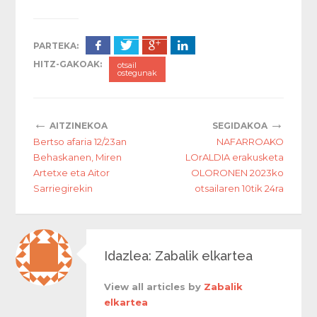
PARTEKA:
HITZ-GAKOAK:
otsail
ostegunak
←
→
AITZINEKOA
SEGIDAKOA
Bertso afaria 12/23an
NAFARROAKO
Behaskanen, Miren
LOrALDIA erakusketa
Artetxe eta Aitor
OLORONEN 2023ko
Sarriegirekin
otsailaren 10tik 24ra
Idazlea: Zabalik elkartea
View all articles by
Zabalik
elkartea