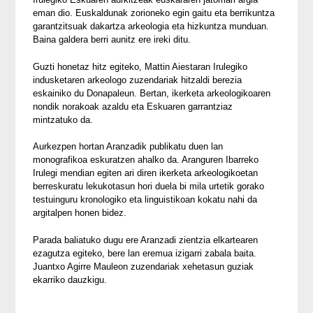
eman dio. Euskaldunak zorioneko egin gaitu eta berrikuntza
garantzitsuak dakartza arkeologia eta hizkuntza munduan.
Baina galdera berri aunitz ere ireki ditu.
Guzti honetaz hitz egiteko, Mattin Aiestaran Irulegiko
indusketaren arkeologo zuzendariak hitzaldi berezia
eskainiko du Donapaleun. Bertan, ikerketa arkeologikoaren
nondik norakoak azaldu eta Eskuaren garrantziaz
mintzatuko da.
Aurkezpen hortan Aranzadik publikatu duen lan
monografikoa eskuratzen ahalko da. Aranguren Ibarreko
Irulegi mendian egiten ari diren ikerketa arkeologikoetan
berreskuratu lekukotasun hori duela bi mila urtetik gorako
testuinguru kronologiko eta linguistikoan kokatu nahi da
argitalpen honen bidez.
Parada baliatuko dugu ere Aranzadi zientzia elkartearen
ezagutza egiteko, bere lan eremua izigarri zabala baita.
Juantxo Agirre Mauleon zuzendariak xehetasun guziak
ekarriko dauzkigu.