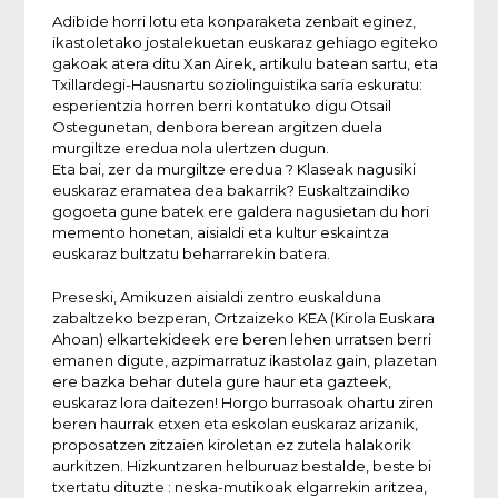
Adibide horri lotu eta konparaketa zenbait eginez,
ikastoletako jostalekuetan euskaraz gehiago egiteko
gakoak atera ditu Xan Airek, artikulu batean sartu, eta
Txillardegi-Hausnartu soziolinguistika saria eskuratu:
esperientzia horren berri kontatuko digu Otsail
Ostegunetan, denbora berean argitzen duela
murgiltze eredua nola ulertzen dugun.
Eta bai, zer da murgiltze eredua ? Klaseak nagusiki
euskaraz eramatea dea bakarrik? Euskaltzaindiko
gogoeta gune batek ere galdera nagusietan du hori
memento honetan, aisialdi eta kultur eskaintza
euskaraz bultzatu beharrarekin batera.
Preseski, Amikuzen aisialdi zentro euskalduna
zabaltzeko bezperan, Ortzaizeko KEA (Kirola Euskara
Ahoan) elkartekideek ere beren lehen urratsen berri
emanen digute, azpimarratuz ikastolaz gain, plazetan
ere bazka behar dutela gure haur eta gazteek,
euskaraz lora daitezen! Horgo burrasoak ohartu ziren
beren haurrak etxen eta eskolan euskaraz arizanik,
proposatzen zitzaien kiroletan ez zutela halakorik
aurkitzen. Hizkuntzaren helburuaz bestalde, beste bi
txertatu dituzte : neska-mutikoak elgarrekin aritzea,