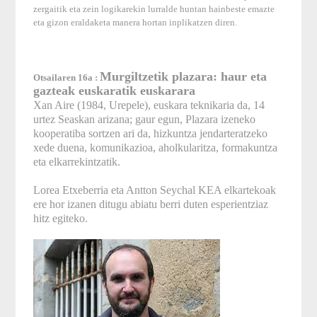
zergaitik eta zein logikarekin lurralde huntan hainbeste emazte
eta gizon eraldaketa manera hortan inplikatzen diren.
Murgiltzetik plazara: haur eta
Otsailaren 16a :
gazteak euskaratik euskarara
Xan Aire (1984, Urepele), euskara teknikaria da, 14
urtez Seaskan arizana; gaur egun, Plazara izeneko
kooperatiba sortzen ari da, hizkuntza jendarteratzeko
xede duena, komunikazioa, aholkularitza, formakuntza
eta elkarrekintzatik.
Lorea Etxeberria eta Antton Seychal KEA elkartekoak
ere hor izanen ditugu abiatu berri duten esperientziaz
hitz egiteko.