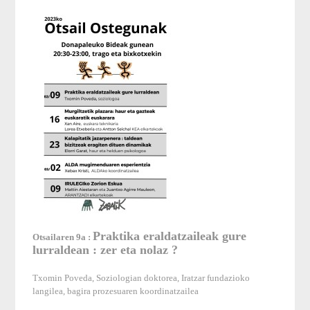
Praktika eraldatzaileak gure
Otsailaren 9a :
lurraldean : zer eta nolaz ?
Txomin Poveda, Soziologian doktorea, Iratzar fundazioko
langilea, bagira prozesuaren koordinatzailea