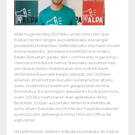
Alda mugimendua 2020eko urrian sortu zen, Ipar
Euskal Herriko langile auzoaldeetako eta langile
jendarteko biztanleen defendatzeko eta haien bozen
entzunarazteko, antolaketa kolektiboaren bidez,
Estatu Batuetan garatu den « community organizing »
metodoa eredutzat hartuz. Baionako auzoetan hasi
zen lanean lehen hilabeteetan eta ondotik bere
aktibitatea Baionatik kanpo zabaldu zen. 2021eko
ekainan, etxebizitzari buruzko kanpaina bat abiatu
zuen, etxebizitza turistikoen garapenaren kontra
borrokatuz; konpentsazio araudiaren bozkatzea lortu
zuen, 2023ko martxoaren 1ean aplikatuko dena.
Bestalde, 2022an auzoetako lehen bi kolektiboak
sortu zituen Baionan eta HLMetako hauteskundeetan
aurkeztu zen, gehiengoa lortuz HSA eta Office 64
egituretan.
Hitzaldi huntan, Aldaren ibilbidea kontatuko du Xebax