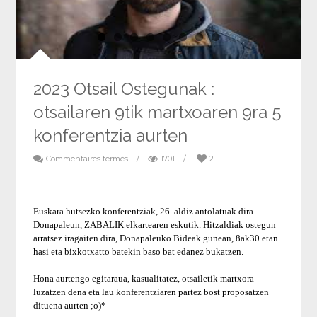
2023 Otsail Ostegunak :
otsailaren 9tik martxoaren 9ra 5
konferentzia aurten
Commentaires fermés
/
1701
/
2
Euskara hutsezko konferentziak, 26. aldiz antolatuak dira
Donapaleun, ZABALIK elkartearen eskutik. Hitzaldiak ostegun
arratsez iragaiten dira, Donapaleuko Bideak gunean, 8ak30 etan
hasi eta bixkotxatto batekin baso bat edanez bukatzen.
Hona aurtengo egitaraua, kasualitatez, otsailetik martxora
luzatzen dena eta lau konferentziaren partez bost proposatzen
dituena aurten ;o)*