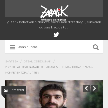
gutarik bakotxak hizkuntza ainitz ukan ditzazkegu, euskarak
gu baizik ez gaitu …
/
/
SARTZEA
OTSAIL OSTEGUNAK
2023 OTSAIL OSTEGUNAK : OTSAILAREN 9TIK MARTXOAREN 9RA 5
KONFERENTZIA AURTEN
2023/01/31