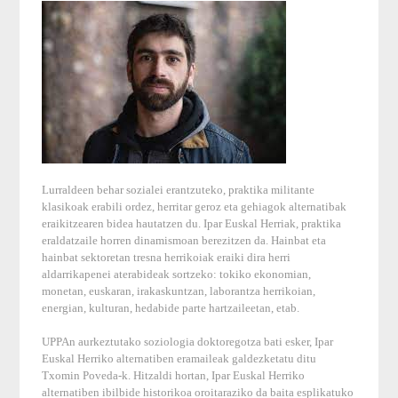
Lurraldeen behar sozialei erantzuteko, praktika militante
klasikoak erabili ordez, herritar geroz eta gehiagok alternatibak
eraikitzearen bidea hautatzen du. Ipar Euskal Herriak, praktika
eraldatzaile horren dinamismoan berezitzen da. Hainbat eta
hainbat sektoretan tresna herrikoiak eraiki dira herri
aldarrikapenei aterabideak sortzeko: tokiko ekonomian,
monetan, euskaran, irakaskuntzan, laborantza herrikoian,
energian, kulturan, hedabide parte hartzaileetan, etab.
UPPAn aurkeztutako soziologia doktoregotza bati esker, Ipar
Euskal Herriko alternatiben eramaileak galdezketatu ditu
Txomin Poveda-k. Hitzaldi hortan, Ipar Euskal Herriko
alternatiben ibilbide historikoa oroitaraziko da baita esplikatuko