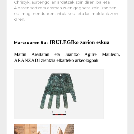
Christyk, aurtengo lan ardatzak zoin diren, bai eta
Aldaren sortzera eraman zuen gogoeta zoin izan zen
eta mugimenduaren antolaketa eta lan moldeak zoin
diren.
IRULEGIko zorion eskua
Martxoaren 9a :
Mattin Aiestaran eta Juantxo Agirre Mauleon,
ARANZADI zientzia elkarteko arkeologoak