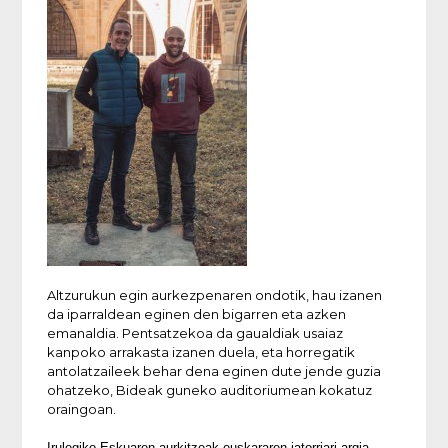
Altzurukun egin aurkezpenaren ondotik, hau izanen
da iparraldean eginen den bigarren eta azken
emanaldia. Pentsatzekoa da gaualdiak usaiaz
kanpoko arrakasta izanen duela, eta horregatik
antolatzaileek behar dena eginen dute jende guzia
ohatzeko, Bideak guneko auditoriumean kokatuz
oraingoan.
Irulegiko Eskuaren aurkitzeak euskararen jatorriari argia