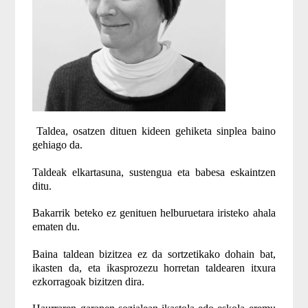
Taldea, osatzen dituen kideen gehiketa sinplea baino
gehiago da.
Taldeak elkartasuna, sustengua eta babesa eskaintzen
ditu.
Bakarrik beteko ez genituen helburuetara iristeko ahala
ematen du.
Baina taldean bizitzea ez da sortzetikako dohain bat,
ikasten da, eta ikasprozezu horretan taldearen itxura
ezkorragoak bizitzen dira.