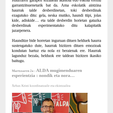
Haurraren garapen sozialean ikastola edo eskola eremu
garrantzitsuenetarik bat da. Ama eskolatik aintzina
haurrak talde desberdinetan, toki desberdinak
ezagutuko ditu: gela, neska mutiko, haundi ttipi, jolas
kide, adiskide… eta talde desberdin horietan gatazka
desberdinak esperimentatuko ditu kalapitatik
jazarpenera.
Haunditze bide horretan inguruan dituen helduek haurra
sustengatuko dute, haurrak bizitzen dituen emozioak
kondutan hartuz eta nola ez beraienak ere. Haurrak
lagunduz bezala, helduok ere taldean bizitzen ikasiko
baitugu.
ALDA mugimenduaren
Martxoaren 2a :
esperientzia : nondik eta nora…
Xebax Kristi koordinatzaile eta ekintzailea