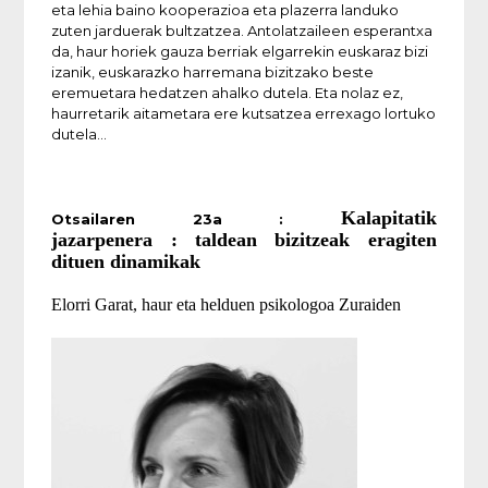
eta lehia baino kooperazioa eta plazerra landuko
zuten jarduerak bultzatzea. Antolatzaileen esperantxa
da, haur horiek gauza berriak elgarrekin euskaraz bizi
izanik, euskarazko harremana bizitzako beste
eremuetara hedatzen ahalko dutela. Eta nolaz ez,
haurretarik aitametara ere kutsatzea errexago lortuko
dutela…
Kalapitatik
Otsailaren 23a :
jazarpenera : taldean bizitzeak eragiten
dituen dinamikak
Elorri Garat, haur eta helduen psikologoa Zuraiden