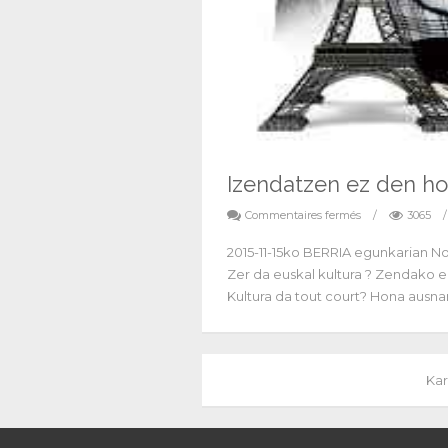
Izendatzen ez den ho
Commentaires fermés
/
3065
/
2015-11-15ko BERRIA egunkarian No
Zer da euskal kultura ? Zendako eu
Kultura da tout court? Hona ausna
Kar