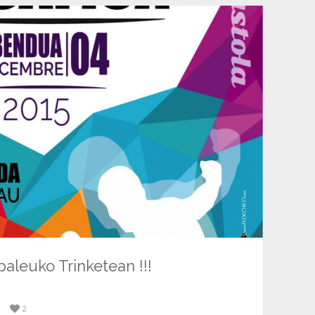
paleuko Trinketean !!!
2