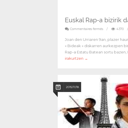
Euskal Rap-a bizirik d
Commentaires fermés
/
4370
Joan den Urriaren 9an, plazer haun
« Bideak » diskarren aurkezpen b
Rap-a Estatu Batean sortu bazen, 
irakurtzen →
2015/11/18