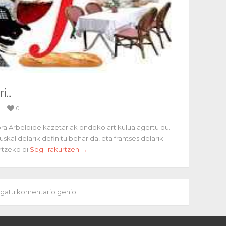
ri…
0
ra Arbelbide kazetariak ondoko artikulua agertu du.
skal delarik definitu behar da, eta frantses delarik
rtzeko bi
Segi irakurtzen →
gatu komentario gehio