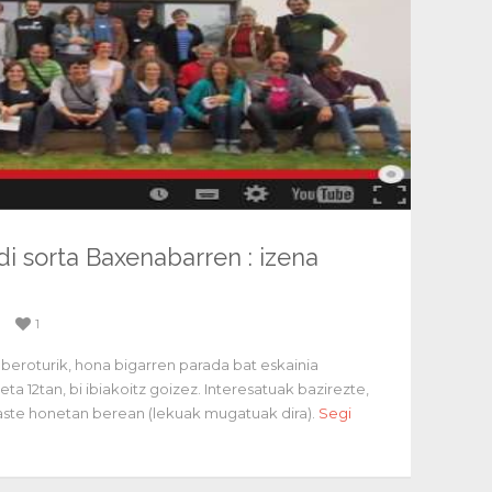
di sorta Baxenabarren : izena
1
beroturik, hona bigarren parada bat eskainia
 12tan, bi ibiakoitz goizez. Interesatuak bazirezte,
ste honetan berean (lekuak mugatuak dira).
Segi