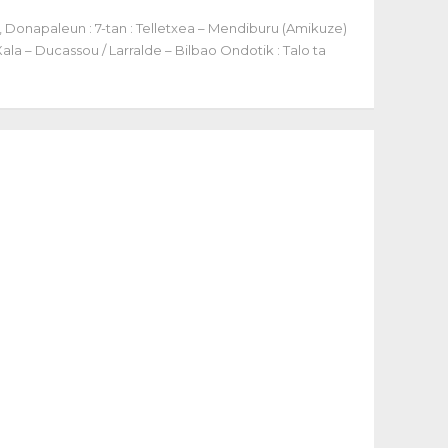
, Donapaleun : 7-tan : Telletxea – Mendiburu (Amikuze)
 Xala – Ducassou / Larralde – Bilbao Ondotik : Talo ta