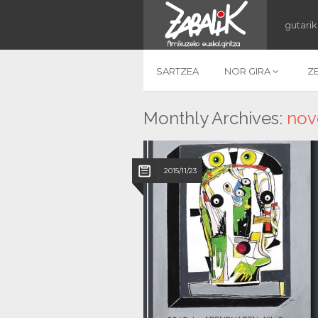
gutarik
SARTZEA
NOR GIRA
Z
Monthly Archives:
nov
2015/11/23