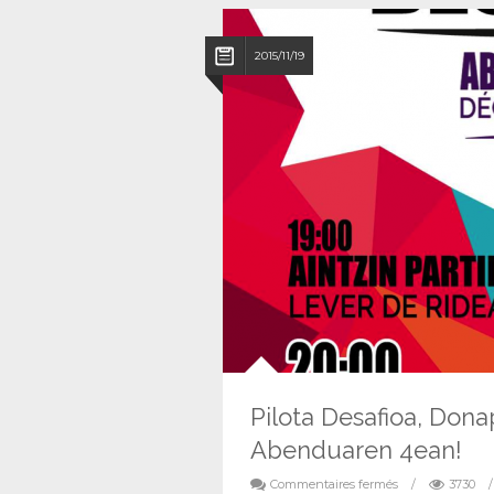
2015/11/19
Pilota Desafioa, Dona
Abenduaren 4ean!
Commentaires fermés
/
3730
/