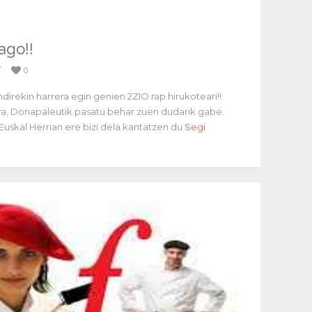
ago!!
/
0
direkin harrera egin genien 2ZIO rap hirukoteari!!
ira, Donapaleutik pasatu behar zuen dudarik gabe.
Euskal Herrian ere bizi dela kantatzen du
Segi