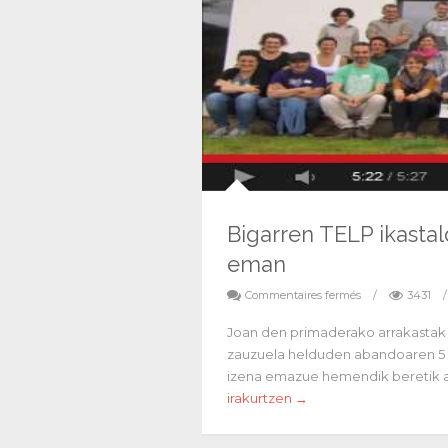
Bigarren TELP ikastal
eman
Commentaires fermés
/
3431
/
Joan den primaderako arrakastak 
zauzuela helduden abandoaren 5 eta
izena emazue hemendik beretik a
irakurtzen →