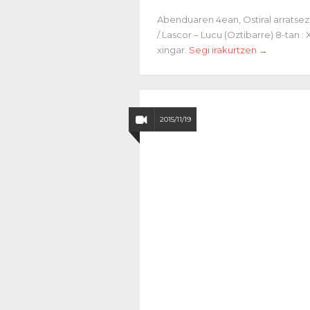
Abenduaren 4ean, Ostiral arratsez
/ Lascor – Lucu (Oztibarre) 8-tan :
xingar.
Segi irakurtzen →
2015/11/19