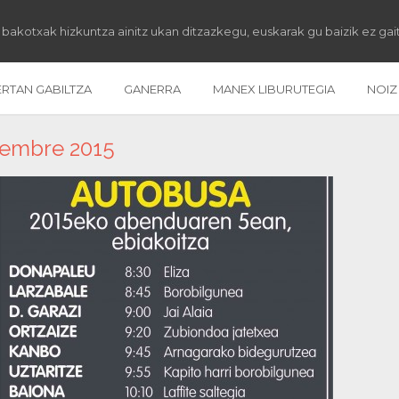
 bakotxak hizkuntza ainitz ukan ditzazkegu, euskarak gu baizik ez gai
ERTAN GABILTZA
GANERRA
MANEX LIBURUTEGIA
NOIZ
embre 2015