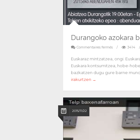
Durangoko azokara b
Commentaires fermés
/
3414
Euskaraz mintzatzea, ongi. Euskara
Euskara kontsumitzea, hobe-hobek
bazkatzen dugu gure barne mundu
irakurtzen →
2015/11/22