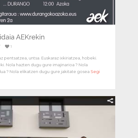
idaia AEKrekin
/
1
z pentsatzea, untsa. Euskaraz ixkiriatzea, hobeki.
i. Nola hazten dugu gure imajinarioa ? Nola
a ? Nola elikatzen dugu gure jakitate gosea
Segi