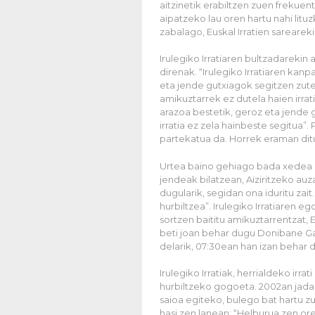
aitzinetik erabiltzen zuen frekuen
aipatzeko lau oren hartu nahi lituz
zabalago, Euskal Irratien sarearek
Irulegiko Irratiaren bultzadarekin
direnak. “Irulegiko Irratiaren ka
eta jende gutxiagok segitzen zute
amikuztarrek ez dutela haien irrati
arazoa bestetik, geroz eta jende 
irratia ez zela hainbeste segitua”
partekatua da. Horrek eraman ditu
Urtea baino gehiago bada xedea g
jendeak bilatzean, Aiziritzeko auz
dugularik, segidan ona iduritu zait
hurbiltzea”. Irulegiko Irratiaren 
sortzen baititu amikuztarrentzat, 
beti joan behar dugu Donibane Ga
delarik, 07:30ean han izan behar d
Irulegiko Irratiak, herrialdeko irr
hurbiltzeko gogoeta. 2002an jada
saioa egiteko, bulego bat hartu zu
hasi zen lanean: “Helburua zen or