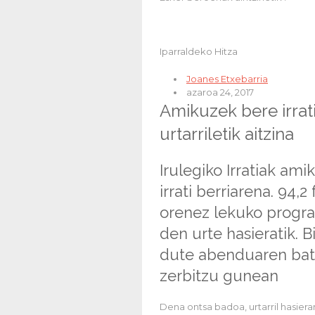
Iparraldeko Hitza
Joanes Etxebarria
azaroa 24, 2017
Amikuzek bere irra
urtarriletik aitzina
Irulegiko Irratiak am
irrati berriarena. 94,
orenez lekuko progra
den urte hasieratik. B
dute abenduaren bat
zerbitzu gunean
Dena ontsa badoa, urtarril hasiera