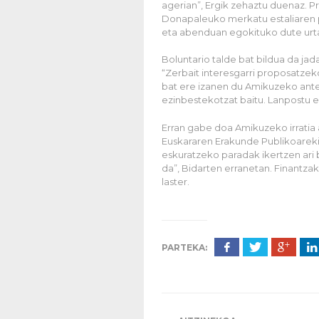
agerian”, Ergik zehaztu duenaz. 
Donapaleuko merkatu estaliaren 
eta abenduan egokituko dute urtarr
Boluntario talde bat bildua da ja
“Zerbait interesgarri proposatzek
bat ere izanen du Amikuzeko ante
ezinbestekotzat baitu. Lanpostu es
Erran gabe doa Amikuzeko irratia
Euskararen Erakunde Publikoarekin
eskuratzeko paradak ikertzen ari ba
da”, Bidarten erranetan. Finantza
laster.
PARTEKA:
←