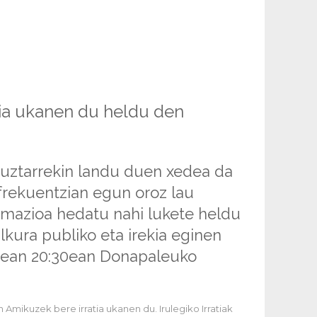
tia ukanen du heldu den
ikuztarrekin landu duen xedea da
2 frekuentzian egun oroz lau
mazioa hedatu nahi lukete heldu
ilkura publiko eta irekia eginen
ean 20:30ean Donapaleuko
n Amikuzek bere irratia ukanen du. Irulegiko Irratiak