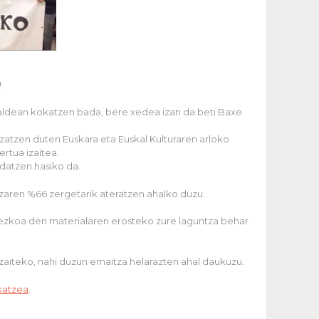
!
zi aldean kokatzen bada, bere xedea izan da beti Baxe
zatzen duten Euskara eta Euskal Kulturaren arloko
rtua izaitea.
edatzen hasiko da.
tzaren %66 zergetarik ateratzen ahalko duzu.
rrezkoa den materialaren erosteko zure laguntza behar
izaiteko, nahi duzun emaitza helarazten ahal daukuzu.
katzea
.