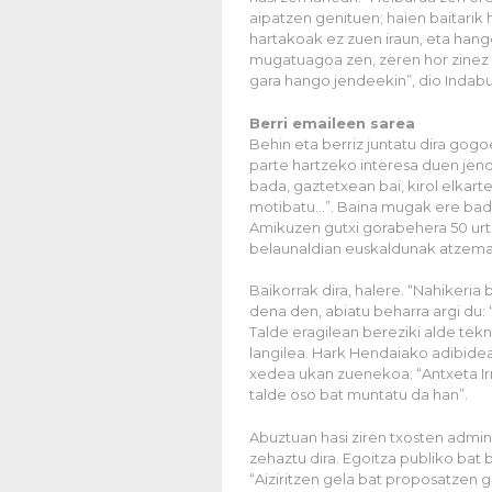
aipatzen genituen; haien baitarik 
hartakoak ez zuen iraun, eta hango
mugatuagoa zen, zeren hor zinez b
gara hango jendeekin”, dio Indabu
Berri emaileen sarea
Behin eta berriz juntatu dira gogo
parte hartzeko interesa duen jen
bada, gaztetxean bai, kirol elkar
motibatu…”. Baina mugak ere badi
Amikuzen gutxi gorabehera 50 urt
belaunaldian euskaldunak atzemate
Baikorrak dira, halere. “Nahikeria 
dena den, abiatu beharra argi du:
Talde eragilean bereziki alde tekni
langilea. Hark Hendaiako adibidea 
xedea ukan zuenekoa: “Antxeta Ir
talde oso bat muntatu da han”.
Abuztuan hasi ziren txosten admin
zehaztu dira. Egoitza publiko bat
“Aiziritzen gela bat proposatzen 