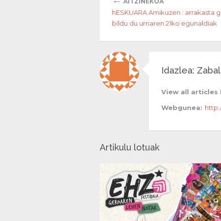
AITZINEKOA
hESKUARA Amikuzen : arrakasta g
bildu du urriaren 21ko egunaldiak
Idazlea: Zabal
View all articles
Webgunea:
http
Artikulu lotuak