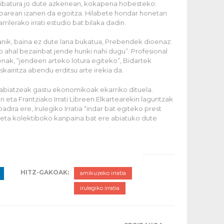
Pribatura jo dute azkenean, kokapena hobesteko:
parean izanen da egoitza. Hilabete hondar honetan
ilerako irrati estudio bat bilaka dadin.
danik, baina ez dute lana bukatua, Prebendek dioenaz:
o ahal bezainbat jende hunki nahi dugu”. Profesional
nak, “jendeen arteko lotura egiteko”, Bidartek
kaintza abendu erditsu arte irekia da.
 abiatzeak gastu ekonomikoak ekarriko dituela.
 eta Frantziako Irrati Libreen Elkartearekin laguntzak
dira ere, Irulegiko Irratia “indar bat egiteko prest
keta kolektiboko kanpaina bat ere abiatuko dute
HITZ-GAKOAK:
amikuzeko irratia
irulegiko irratia
→