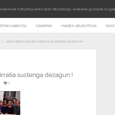
 bakotxak hizkuntza ainitz ukan ditzazkegu, euskarak gu baizik ez gai
ERTAN GABILTZA
GANERRA
MANEX LIBURUTEGIA
NOIZ
/
AMIKUZEKO (IRULEGI) IRRATIA SUSTENGA DEZAGUN !
irratia sustenga dezagun !
0