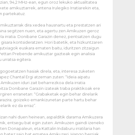
tzian, 94,2 MHz-ean, egun oroz lekuko aktualitatea
kete amikuztarrek, antena Irulegiko Irratiarekin eta,
in partekatuz.
 amikuztarrak dira xedea hausnartu eta prestatzen ari
npaina segitzen nuen, eta agertu zen Amikuzen geroz
la irratia. Donibane Garazin denez, pentsatzen dugu
 gisara kontsideratzen. Hori batetik, eta hizkuntzaren
gutxiagok euskara ematen baitu, iduritzen zitzaigun
. Pettan Prebende amikuztar gazteak egin analisia
 urratsa egitera.
ogoetatzen hasiak direla, eta, interesa zuketen
apez Chantal Ergi atzeman zuten: “Ideia aipatu
. Amikuzen iduri zait beharrezkoa dela irratia
egoitza Donibane Garazin izateak traba praktikoak ere
Ergiren erranetan: “Grabaketak egin behar direlarik
razira; goizeko emankizunetan parte hartu behar
elarik ez da erraz”.
ati izan nahi duen heinean, aspalditik darama Amikuzera
nik, entsegu bat egin zuten.
Amikuzen gaindi
izeneko
ten Donapaleun, eta Kattalin Indaburu irratilaria han
en batez saio bat ematea Amikuzeri. Hango berriak