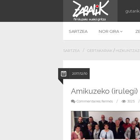
gutarik
SARTZEA
NOR GIRA
Z
/
/
SARTZEA
GERTAKARIAK
HIZKUNTZAZ
2017/12/10
Amikuzeko (irulegi) 
Commentaires fermés
/
3025
/