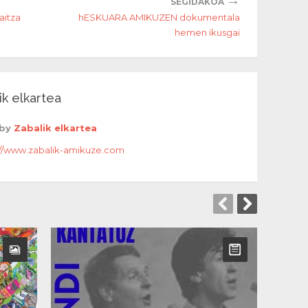
SEGIDAKOA
aitza
hESKUARA AMIKUZEN dokumentala
hemen ikusgai
ik elkartea
 by
Zabalik elkartea
://www.zabalik-amikuze.com