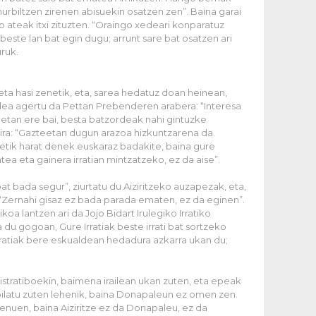
hurbiltzen zirenen abisuekin osatzen zen”. Baina garai
 ateak itxi zituzten. “Oraingo xedeari konparatuz
este lan bat egin dugu; arrunt sare bat osatzen ari
ruk.
eta hasi zenetik, eta, sarea hedatuz doan heinean,
dea agertu da Pettan Prebenderen arabera: “Interesa
teetan ere bai, besta batzordeak nahi gintuzke
ra: “Gazteetan dugun arazoa hizkuntzarena da.
etik harat denek euskaraz badakite, baina gure
a eta gainera irratian mintzatzeko, ez da aise”.
bat bada segur”, ziurtatu du Aiziritzeko auzapezak, eta,
 “Zernahi gisaz ez bada parada ematen, ez da eginen”.
koa lantzen ari da Jojo Bidart Irulegiko Irratiko
du gogoan, Gure Irratiak beste irrati bat sortzeko
ratiak bere eskualdean hedadura azkarra ukan du;
istratiboekin, baimena irailean ukan zuten, eta epeak
 bilatu zuten lehenik, baina Donapaleun ez omen zen.
genuen, baina Aiziritze ez da Donapaleu, ez da