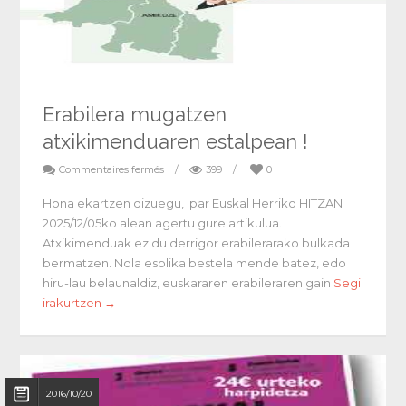
Erabilera mugatzen
atxikimenduaren estalpean !
Commentaires fermés
/
399
/
0
Hona ekartzen dizuegu, Ipar Euskal Herriko HITZAN
2025/12/05ko alean agertu gure artikulua.
Atxikimenduak ez du derrigor erabilerarako bulkada
bermatzen. Nola esplika bestela mende batez, edo
hiru-lau belaunaldiz, euskararen erabileraren gain
Segi
irakurtzen →
2016/10/20