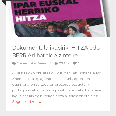
Dokumentala ikusirik, HITZA edo
BERRIAri harpide zinteke !
Commentaires fermés
/
2795
/
0
« Gaur irekiko ditu ateak » ikusi genuen Donapaleuko
zineman, eta egia, jendea hunkiturik egon zen,
egunkariaren sortzearen prozesua ezaguturik,
protagonistekin gaualdia pasaturik, etxeko kanapean
lagun onekin egin liteken bezala, solasean eta elez
Segi irakurtzen →