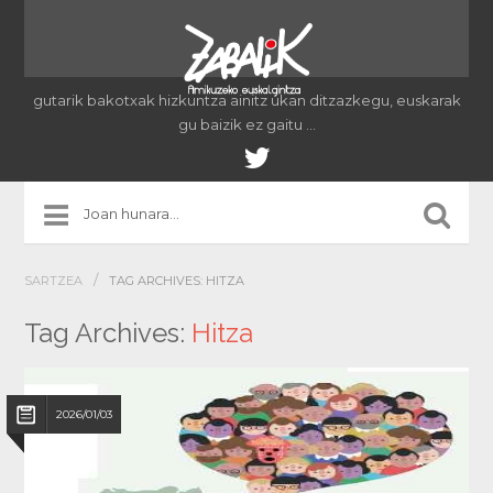
gutarik bakotxak hizkuntza ainitz ukan ditzazkegu, euskarak
gu baizik ez gaitu …
/
SARTZEA
TAG ARCHIVES: HITZA
Tag Archives:
Hitza
2026/01/03