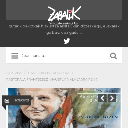
gutarik bakotxak hizkuntza ainitz ukan ditzazkegu, euskarak
gu baizik ez gaitu …
/
/
/
SARTZEA
GANERRA
HIZKUNTZAZ
PASTORALA FRANTSESEZ : HAUSTURA ALA JARRAIPEN ?
2015/09/03