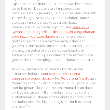
egin dezaion ez dela nahi, alabaina 400 herritarrek
parte hartzen badute, eta aitzinkondua den
bezalakoa izanik (noraino, helduak gira orain : 150.000
€ ?, ez dira gauza hauek aipatzen hainbat), buruz
atakatu aitzin bi pentsaketa egiten dituzu.
Pentsaketa hauek berak egin dituzke
Jean Louis
Davant-ek ere, agorrila erditsutan Berria egunkarian
bere iritzia agertzen duenean
. Lehenbizi bere
gertakari pertsonala aipatzen badu, azkenean
galdera zuzen hauek botatzen ditu : « euskal kulturak
erdaraz bizi behar ote duen, euskal literaturak
itzulpenera mugatu, pastoralak frantsesez sortu eta
gero erdara horren pleguetara euskaraz makurtu? »
Azkenik, bazterretik so direnek berdin xuxen
asmatzen baitute,
Martxoaren 21eko Berria
egunkariko editorialean, Mikel Peruarena Ansak
, gaia
dohakion angelutik argitua kausitu dugu, gure iduriko.
Korrika giroan idatzia da. Azken erranaldietan dator
ohi bezala, sakea : » Baina nola ahaldunduko dira
euskaldunak, euskarak antzezlanetarako hizkuntza
bai, baina lanerako hizkuntza gisa baliorik ez duen
bitartean? »