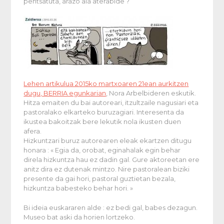
pentsatuta, arazo ala aterabide ?
Lehen artikulua 2015ko martxoaren 21ean aurkitzen
dugu, BERRIA egunkarian
, Nora Arbelbideren eskutik.
Hitza emaiten du bai autoreari, itzultzaile nagusiari eta
pastoralako elkarteko buruzagiari. Interesenta da
ikustea bakoitzak bere lekutik nola ikusten duen
afera.
Hizkuntzari buruz autorearen eleak ekartzen ditugu
honara : « Egia da, orobat, eginahalak egin behar
direla hizkuntza hau ez dadin gal. Gure aktoreetan ere
anitz dira ez dutenak mintzo. Nire pastoralean biziki
presente da gai hori, pastoral guztietan bezala,
hizkuntza babesteko behar hori. »
Bi ideia euskararen alde : ez bedi gal, babes dezagun.
Museo bat aski da horien lortzeko.