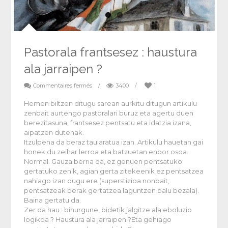
Pastorala frantsesez : haustura
ala jarraipen ?
Commentaires fermés
/
3400
/
1
Hemen biltzen ditugu sarean aurkitu ditugun artikulu
zenbait aurtengo pastoralari buruz eta agertu duen
berezitasuna, frantsesez pentsatu eta idatzia izana,
aipatzen dutenak.
Itzulpena da beraz taularatua izan. Artikulu hauetan gai
honek du zeihar lerroa eta batzuetan enbor osoa.
Normal. Gauza berria da, ez genuen pentsatuko
gertatuko zenik, agian gerta zitekeenik ez pentsatzea
nahiago izan dugu ere (superstizioa nonbait,
pentsatzeak berak gertatzea laguntzen balu bezala).
Baina gertatu da.
Zer da hau : bihurgune, bidetik jalgitze ala eboluzio
logikoa ? Haustura ala jarraipen ?Eta gehiago