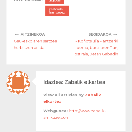
diglosia
pastorala
frantsesez
←
→
AITZINEKOA
SEGIDAKOA
Gau-eskolaren sartzea
« Koñots ulia » antzerki
hurbiltzen ari da
berria, buruilaren 11an,
ostirala, 9etan Gabadin
Idazlea: Zabalik elkartea
View all articles by
Zabalik
elkartea
Webgunea:
http://www.zabalik-
amikuze.com