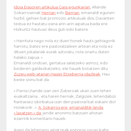
Idoia Erasoren artikulua Gara egunkarian
, Allande
Sokarrosenak
Herrian
edo
Berrian
, emanaldi eguneri
hurbil, gehien bat promozio artikuluak dira, Davanten
testua ez hautatu izana arin-arin aipatua bada ere.
Hizkuntz-hautuaz deus guti edo batere.
« Harrituta nago nola ez duen honek hauts gehiagorik
harrotu, batez ere pastoralzaleen artean eta nola ez
dituen jokalariak eurak aztoratu, nola onartu duten
halako zapua. »
Emanaldi ondoan, gertatua salatzeko asmoz, edo
bederen galdezkatzeko, ele hauek botatzen ditu
Zuzeu web-atarian Hasier Etxeberria idazleak
. Hau
beste soinu bat da.
« Pierra Lhande izan zen Zuberoak ukan zuen lehen
euskaltzaina… eta haren herriak, Zalgizek, lehendabizi
frantsesez izkiribatua izan den pastoral bat eskaini dio!
Holakorik…».
A. Sokarros ere, emanalditik landa
« laxatzen » da
, jende anonimo batzuen ahotan
ezarririk komentario hauek.
Ageri da lehenago aipatzeak enpresa osoari kalte