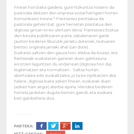
Finean hori baita galdera, gure hizkuntza noraino da
pastorala deitzen den enpresa sozial harrigarri horren
komunikazio tresna ? Frantsesez pentsatua da
pastorala gehien bat, gure herrietan plantatua den
diglosia giroan errex ulertzen dena. Frantsesez bizitua
den bezala publikoaren parte zabalenaren ganik
(aurten bederen liburutik jarraitu dutenek, testuaren
bertsio originala jarraiki ahal izan dute).
Euskaraz saltzen den gauza hori, elebia da itxuraz, eta
frantsesak euskararen gainean duen gaintasuna
errotzen laguntzen du undarrean (diglosia hori da),
legitimatzen eta normaltzen… Saltsa hortan,
abertzalea edo euskaltzalea, jo ta ke inplikatzen dira
halere, diglosia baita azken finean, euskarak duen
(azken hain segur) aterbe epela. Mendea bederen
horrela jarduten dugula hemen gaindi, eta euskara
beti gainbehera doa…
PARTEKA:
HITZ-GAKOAK: