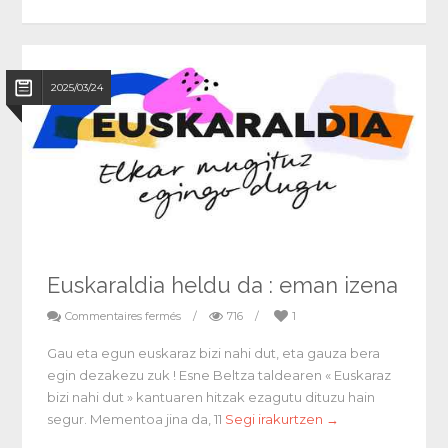
2025/03/24
Euskaraldia heldu da : eman izena
Commentaires fermés
/
716
/
1
Gau eta egun euskaraz bizi nahi dut, eta gauza bera
egin dezakezu zuk ! Esne Beltza taldearen « Euskaraz
bizi nahi dut » kantuaren hitzak ezagutu dituzu hain
segur. Mementoa jina da, 11
Segi irakurtzen →