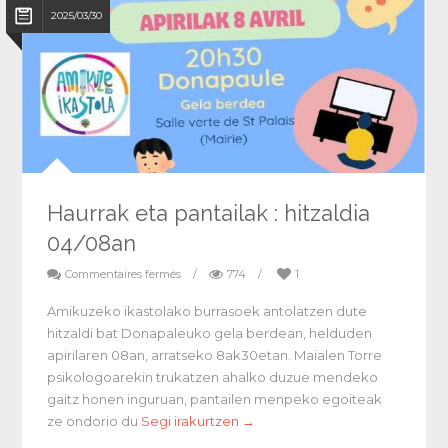
2025/03/30
Haurrak eta pantailak : hitzaldia
04/08an
Commentaires fermés
/
774
/
1
Amikuzeko ikastolako burrasoek antolatzen dute
hitzaldi bat Donapaleuko gela berdean, helduden
apirilaren 08an, arratseko 8ak30etan. Maialen Torre
psikologoarekin trukatzen ahalko duzue mendeko
gaitz honen inguruan, pantailen menpeko egoiteak
ze ondorio du
Segi irakurtzen →