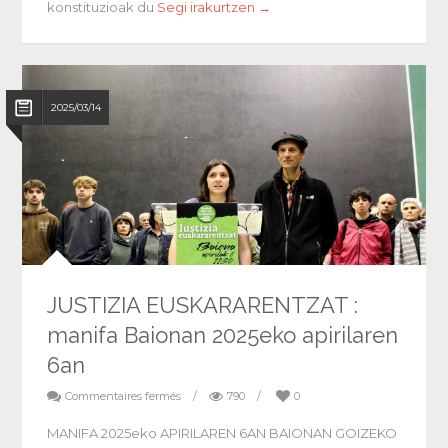
konstituzioak du
Segi irakurtzen →
2025/03/14
JUSTIZIA EUSKARARENTZAT :
manifa Baionan 2025eko apirilaren
6an
Commentaires fermés
/
790
/
0
MANIFA 2025eko APIRILAREN 6AN BAIONAN GOIZEKO