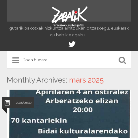
gutarik bakotxak hizkuntza ainitz ukan ditzazkegu, euskarak
gu baizik ez gaitu …
Monthly Archives:
mars 2025
2025/03/30