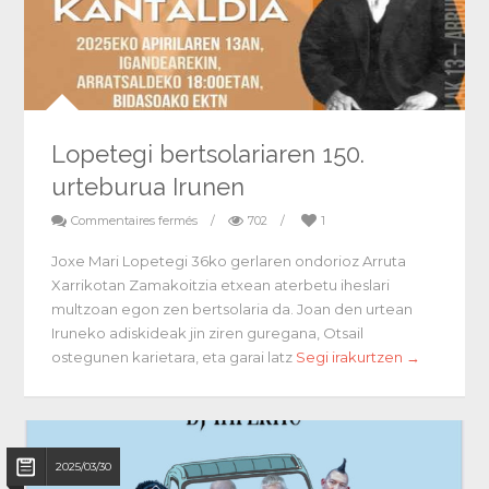
Lopetegi bertsolariaren 150.
urteburua Irunen
Commentaires fermés
/
702
/
1
Joxe Mari Lopetegi 36ko gerlaren ondorioz Arruta
Xarrikotan Zamakoitzia etxean aterbetu iheslari
multzoan egon zen bertsolaria da. Joan den urtean
Iruneko adiskideak jin ziren guregana, Otsail
ostegunen karietara, eta garai latz
Segi irakurtzen →
2025/03/30