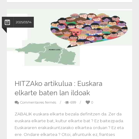
2025/03/14
HITZAko artikulua : Euskara
elkarte baten lan ildoak
Commentaires fermés
/
699
/
0
ZABALIK euskara elkarte bezala definitzen da. Zer da
euskara elkarte bat, kultur elkarte bat ? Ez baitezpada.
Euskararen erakaskuntzarako elkartea orduan ? Ez eta
ere. Ondare elkartea ? Otoi, afrunturik ez, frantses