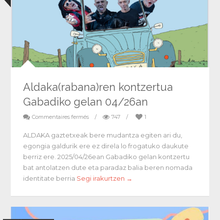
Aldaka(rabana)ren kontzertua
Gabadiko gelan 04/26an
Commentaires fermés
/
747
/
1
ALDAKA gaztetxeak bere mudantza egiten ari du,
egongia galdurik ere ez direla lo frogatuko daukute
berriz ere. 2025/04/26ean Gabadiko gelan kontzertu
bat antolatzen dute eta paradaz balia beren nomada
identitate berria
Segi irakurtzen →