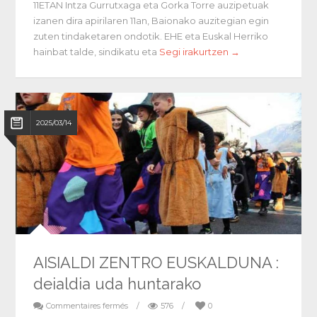
11ETAN Intza Gurrutxaga eta Gorka Torre auzipetuak
izanen dira apirilaren 11an, Baionako auzitegian egin
zuten tindaketaren ondotik. EHE eta Euskal Herriko
hainbat talde, sindikatu eta
Segi irakurtzen →
2025/03/14
AISIALDI ZENTRO EUSKALDUNA :
deialdia uda huntarako
Commentaires fermés
/
576
/
0