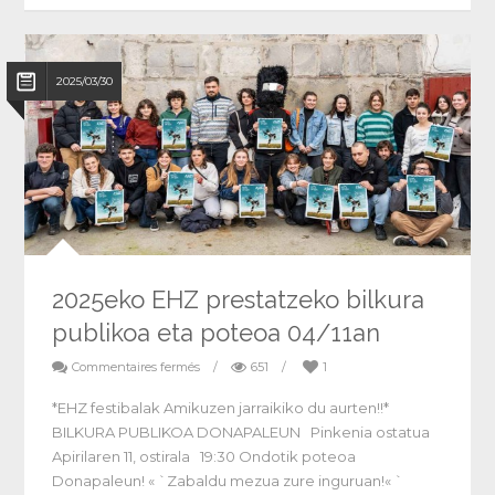
2025/03/30
2025eko EHZ prestatzeko bilkura
publikoa eta poteoa 04/11an
Commentaires fermés
/
651
/
1
*EHZ festibalak Amikuzen jarraikiko du aurten!!*
BILKURA PUBLIKOA DONAPALEUN Pinkenia ostatua
Apirilaren 11, ostirala 19:30 Ondotik poteoa
Donapaleun! « `Zabaldu mezua zure inguruan!« `