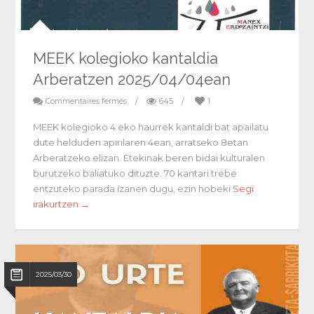
MEEK kolegioko kantaldia
Arberatzen 2025/04/04ean
Commentaires fermés
/
645
/
1
MEEK kolegioko 4.eko haurrek kantaldi bat apailatu
dute helduden apirilaren 4ean, arratseko 8etan
Arberatzeko elizan. Etekinak beren bidai kulturalen
burutzeko baliatuko dituzte. 70 kantari trebe
entzuteko parada izanen dugu, ezin hobeki
Segi
irakurtzen →
2025/03/30