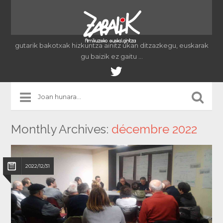
gutarik bakotxak hizkuntza ainitz ukan ditzazkegu, euskarak
gu baizik ez gaitu …
Monthly Archives:
décembre 2022
2022/12/31