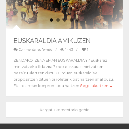
EUSKARALDIA AMIKUZEN
Commentaires fermés
/
1443
/
1
ZENDAKO IZENA EMAN EUSKARALDIAn ? Euskaraz
mintzatzeko fida zira ? edo euskaraz mintzatzen
bazaizu ulertzen duzu ? Orduan euskaraldiak
proposatzen dituen bi roletarik bat hartzen ahal duzu.
Eta rolarekin konpromisioa hartzen
Segi irakurtzen →
Kargatu komentario gehio