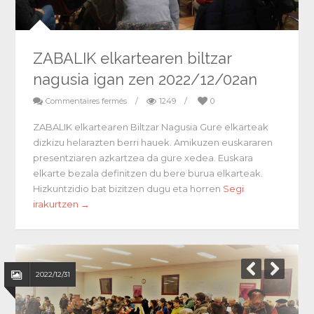
ZABALIK elkartearen biltzar
nagusia igan zen 2022/12/02an
Commentaires fermés
/
1249
/
0
ZABALIK elkartearen Biltzar Nagusia Gure elkarteak
dizkizu helarazten berri hauek. Amikuzen euskararen
presentziaren azkartzea da gure xedea. Euskara
elkarte bezala definitzen du bere burua elkarteak.
Hizkuntzidio bat bizitzen dugu eta horren
Segi
irakurtzen →
2022/12/31